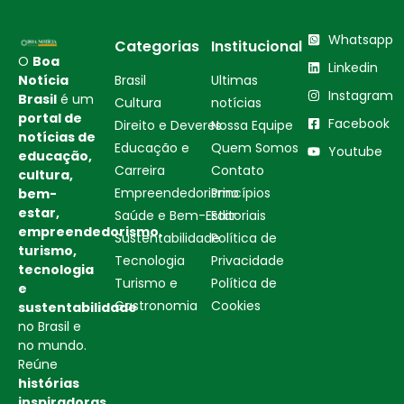
Whatsapp
Categorias
Institucional
O
Boa
Linkedin
Notícia
Brasil
Ultimas
Instagram
Brasil
é um
Cultura
notícias
portal de
Facebook
Direito e Deveres
Nossa Equipe
notícias de
Educação e
Quem Somos
Youtube
educação,
Carreira
Contato
cultura,
Empreendedorismo
Princípios
bem-
estar,
Saúde e Bem-Estar
Editoriais
empreendedorismo,
Sustentabilidade
Política de
turismo,
Tecnologia
Privacidade
tecnologia
Turismo e
Política de
e
Gastronomia
Cookies
sustentabilidade
no Brasil e
no mundo.
Reúne
histórias
inspiradoras,