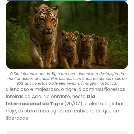
O Dia Internacional do Tigre também denuncia a destruição do
habitat desses animais. Nos últimos cem anos, perdemos mais de
93% das florestas onde eles viviam. (Imagem ilustrativa)
Silencioso e majestoso, o tigre já dominou florestas
inteiras da Ásia. No entanto, neste
Dia
Internacional do Tigre
(29/07), o alerta é global.
Hoje, existem mais tigres em cativeiro do que em
liberdade.