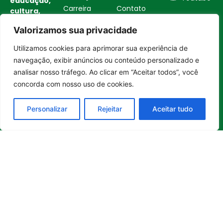
educação,
Carreira
Contato
cultura,
Empreendedorismo
Princípios
bem-
Valorizamos sua privacidade
estar,
Saúde e Bem-Estar
Editoriais
empreendedorismo,
Sustentabilidade
Política de
Utilizamos cookies para aprimorar sua experiência de
turismo,
Entrar no canal
Tecnologia
Privacidade
navegação, exibir anúncios ou conteúdo personalizado e
tecnologia
Turismo e
Política de
analisar nosso tráfego. Ao clicar em “Aceitar todos”, você
e
Gastronomia
Cookies
sustentabilidade
concorda com nosso uso de cookies.
no Brasil e
no mundo.
Personalizar
Rejeitar
Aceitar tudo
Reúne
histórias
inspiradoras,
boas
iniciativas
,
soluções e
transformações
que
contribuem
para uma
sociedade