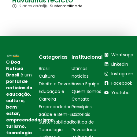
Havaianas reCICLO
2 anos atrás
Sustentabilidade
Whatsapp
Categorias
Institucional
O
Boa
Linkedin
Notícia
Brasil
Ultimas
Instagram
Brasil
é um
Cultura
notícias
portal de
Facebook
Direito e Deveres
Nossa Equipe
notícias de
Educação e
Quem Somos
Youtube
educação,
Carreira
Contato
cultura,
Empreendedorismo
Princípios
bem-
estar,
Saúde e Bem-Estar
Editoriais
empreendedorismo,
Sustentabilidade
Política de
turismo,
Tecnologia
Privacidade
tecnologia