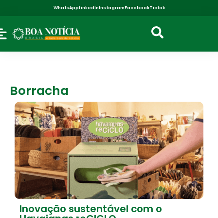
WhatsApp
LinkedIn
Instagram
Facebook
Tictok
Borracha
Inovação sustentável com o