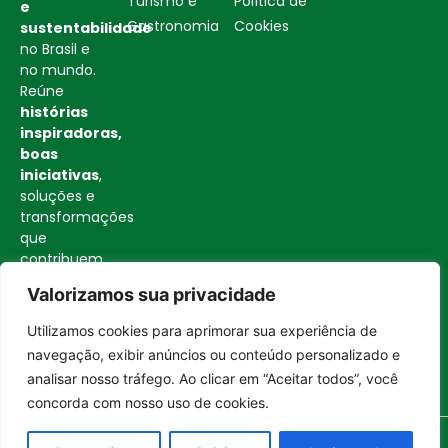
Turismo e
Política de
e
Gastronomia
Cookies
sustentabilidade
no Brasil e
no mundo.
Reúne
histórias
inspiradoras,
boas
iniciativas
,
soluções e
transformações
que
contribuem
para uma
Valorizamos sua privacidade
sociedade
mais
Utilizamos cookies para aprimorar sua experiência de
consciente
Entrar no canal
navegação, exibir anúncios ou conteúdo personalizado e
e
analisar nosso tráfego. Ao clicar em “Aceitar todos”, você
construtiva.
concorda com nosso uso de cookies.