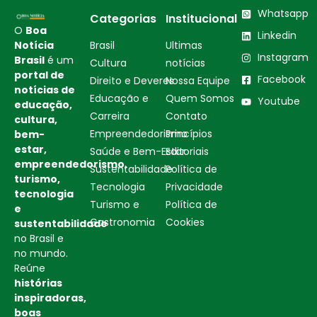
Whatsapp
Categorias
Institucional
O
Boa
Linkedin
Notícia
Brasil
Ultimas
Instagram
Brasil
é um
Cultura
notícias
portal de
Facebook
Direito e Deveres
Nossa Equipe
notícias de
Educação e
Quem Somos
Youtube
educação,
Carreira
Contato
cultura,
Empreendedorismo
Princípios
bem-
estar,
Saúde e Bem-Estar
Editoriais
empreendedorismo,
Sustentabilidade
Política de
turismo,
Tecnologia
Privacidade
tecnologia
Turismo e
Política de
e
Gastronomia
Cookies
sustentabilidade
no Brasil e
no mundo.
Reúne
histórias
inspiradoras,
boas