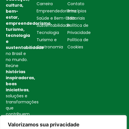
Carreira
Contato
cultura,
Empreendedorismo
Princípios
bem-
estar,
Saúde e Bem-Estar
Editoriais
empreendedorismo,
Sustentabilidade
Política de
turismo,
Tecnologia
Privacidade
tecnologia
Turismo e
Política de
e
Gastronomia
Cookies
sustentabilidade
no Brasil e
no mundo.
Reúne
histórias
inspiradoras,
boas
iniciativas
,
soluções e
transformações
que
contribuem
para uma
Valorizamos sua privacidade
sociedade