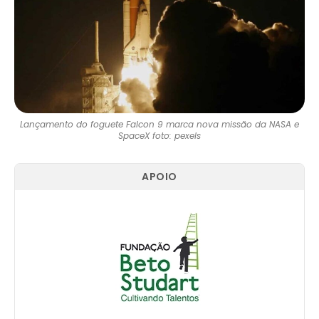
Lançamento do foguete Falcon 9 marca nova missão da NASA e
SpaceX foto: pexels
APOIO