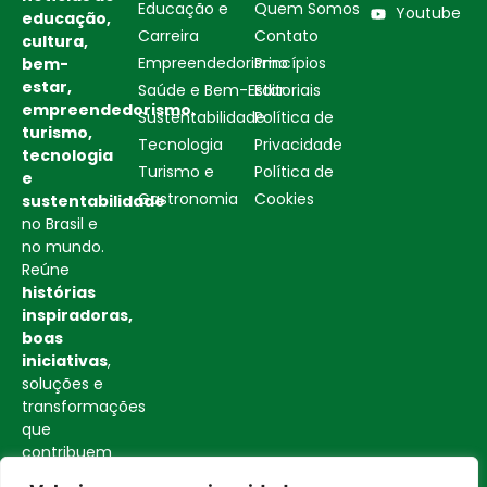
Educação e
Quem Somos
Youtube
educação,
Carreira
Contato
cultura,
Empreendedorismo
Princípios
bem-
estar,
Saúde e Bem-Estar
Editoriais
empreendedorismo,
Sustentabilidade
Política de
turismo,
Tecnologia
Privacidade
tecnologia
Turismo e
Política de
e
Gastronomia
Cookies
sustentabilidade
no Brasil e
no mundo.
Reúne
histórias
inspiradoras,
boas
iniciativas
,
soluções e
transformações
que
contribuem
para uma