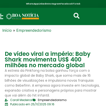
WhatsApp
LinkedIn
Instagram
Facebook
Tictok
Início
»
Empreendedorismo
De vídeo viral a império: Baby
Shark movimenta US$ 400
milhões no mercado global
A estreia da Pinkfong na bolsa ganhou força com o
impacto global de Baby Shark, que soma mais de 16
bilhões de visualizações e impulsiona novas franquias
como Bebefinn. A empresa agora investe em tecnologia,
expansão criativa e personagens próprios para mostrar
que vai além do hit infantil.
Caroll Medeiros
Empreendedorismo
Publicado em 25/11/2025 09:16