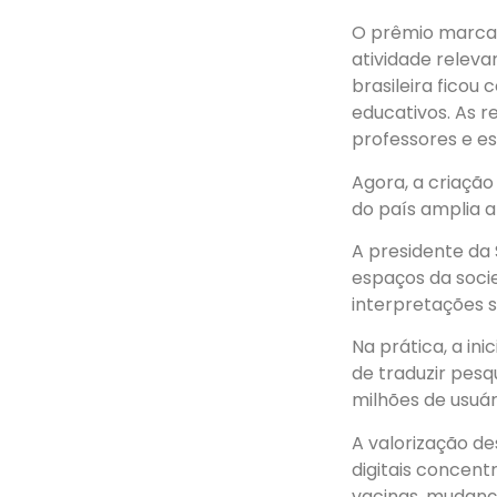
O prêmio marca 
atividade releva
brasileira ficou
educativos. As r
professores e e
Agora, a criação
do país amplia a
A presidente da
espaços da socie
interpretações s
Na prática, a in
de traduzir pes
milhões de usuár
A valorização d
digitais concen
vacinas, mudança