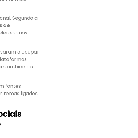
onal. Segundo a
s de
elerado nos
assaram a ocupar
plataformas
vam ambientes
m fontes
m temas ligados
ociais
o