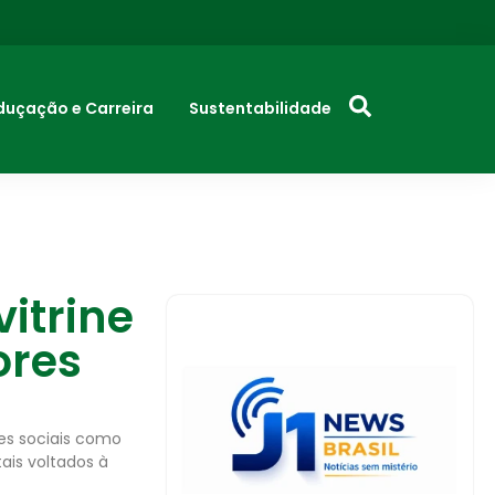
duçação e Carreira
Sustentabilidade
itrine
ores
es sociais como
ais voltados à