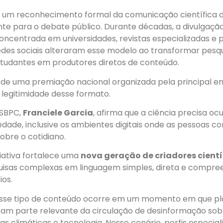
um reconhecimento formal da comunicação científica d
nte para o debate público. Durante décadas, a divulgação
 concentrada em universidades, revistas especializadas e
edes sociais alteraram esse modelo ao transformar pesq
studantes em produtores diretos de conteúdo.
 de uma premiação nacional organizada pela principal en
 legitimidade desse formato.
 SBPC,
Franciele Garcia
, afirma que a ciência precisa oc
dade, inclusive os ambientes digitais onde as pessoas 
obre o cotidiano.
iciativa fortalece uma
nova geração de criadores cientí
quisas complexas em linguagem simples, direta e compre
ios.
esse tipo de conteúdo ocorre em um momento em que p
tram parte relevante da circulação de desinformação sob
s climáticas e tecnologia. Nesse cenário, perfis especia