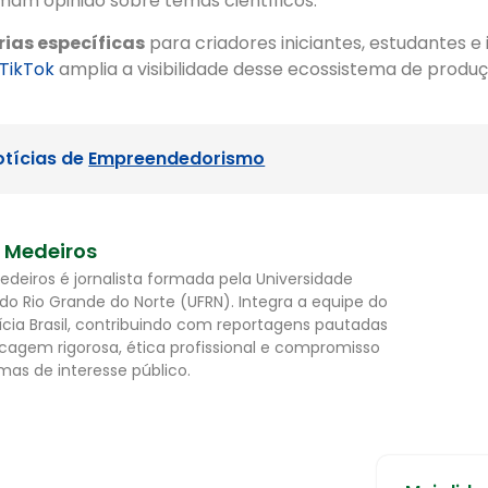
am opinião sobre temas científicos.
ias específicas
para criadores iniciantes, estudantes e i
TikTok
amplia a visibilidade desse ecossistema de produç
otícias de
Empreendedorismo
l Medeiros
Medeiros é jornalista formada pela Universidade
 do Rio Grande do Norte (UFRN). Integra a equipe do
ícia Brasil, contribuindo com reportagens pautadas
cagem rigorosa, ética profissional e compromisso
as de interesse público.