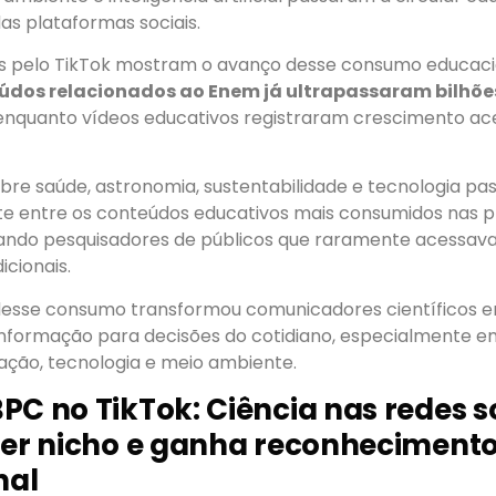
as plataformas sociais.
s pelo TikTok mostram o avanço desse consumo educaci
údos relacionados ao Enem já ultrapassaram bilhõe
 enquanto vídeos educativos registraram crescimento ac
obre saúde, astronomia, sustentabilidade e tecnologia p
e entre os conteúdos educativos mais consumidos nas 
imando pesquisadores de públicos que raramente acessa
cionais.
esse consumo transformou comunicadores científicos e
informação para decisões do cotidiano, especialmente e
ação, tecnologia e meio ambiente.
PC no TikTok: Ciência nas redes s
ser nicho e ganha reconheciment
nal