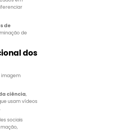
iferenciar
os de
eminação de
ional dos
a imagem
da ciência
,
 que usam vídeos
.
s sociais
rmação,