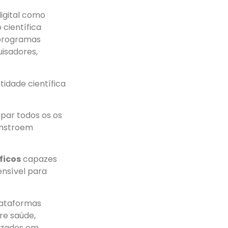
igital como
 científica
 programas
uisadores,
tidade científica
upar todos os os
constroem
ficos
capazes
ensível para
lataformas
re saúde,
lizados em