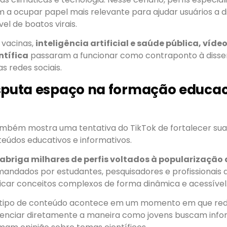
 a ocupar papel mais relevante para ajudar usuários a d
el de boatos virais.
vacinas,
inteligência artificial e saúde pública, víde
ntífica
passaram a funcionar como contraponto à diss
as redes sociais.
sputa espaço na formação educac
mbém mostra uma tentativa do TikTok de fortalecer su
eúdos educativos e informativos.
 abriga milhares de perfis voltados à popularização 
mandados por estudantes, pesquisadores e profissionais
licar conceitos complexos de forma dinâmica e acessível
 tipo de conteúdo acontece em um momento em que rede
uenciar diretamente a maneira como jovens buscam info