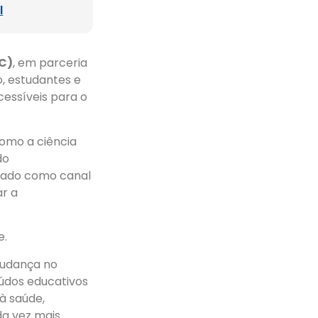
l
PC)
, em parceria
o, estudantes e
essíveis para o
como a ciência
do
atado como canal
ar a
e.
mudança no
údos educativos
 à saúde,
da vez mais