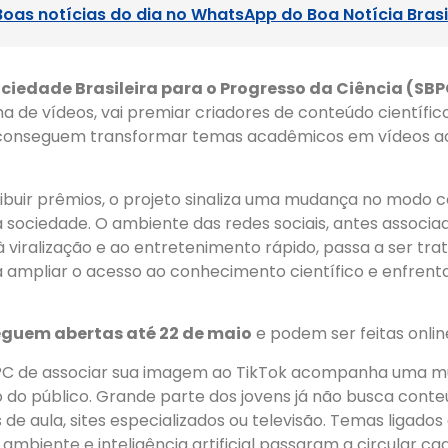
Boas notícias do dia no WhatsApp do Boa Notícia Brasi
ciedade Brasileira para o Progresso da Ciência (SB
 de vídeos, vai premiar criadores de conteúdo científic
e conseguem transformar temas acadêmicos em vídeos ac
ribuir prêmios, o projeto sinaliza uma mudança no modo 
 sociedade. O ambiente das redes sociais, antes associa
 viralização e ao entretenimento rápido, passa a ser tr
 ampliar o acesso ao conhecimento científico e enfrent
seguem abertas até 22 de maio
e podem ser feitas onlin
BPC de associar sua imagem ao TikTok acompanha uma 
o público. Grande parte dos jovens já não busca conte
de aula, sites especializados ou televisão. Temas ligados
 ambiente e inteligência artificial passaram a circular ca