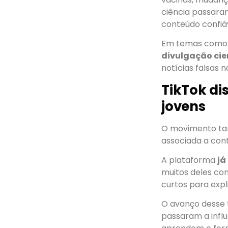
ciência passaram
conteúdo confiáv
Em temas como 
divulgação cie
notícias falsas n
TikTok di
jovens
O movimento ta
associada a cont
A plataforma
já
muitos deles co
curtos para exp
O avanço desse
passaram a infl