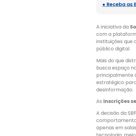
● Receba as 
A iniciativa da
So
com a plataforma
instituições qu
público digital.
Mais do que dist
busca espaço na
principalmente à
estratégico para
desinformação.
As
inscrições 
A decisão da S
comportamento d
apenas em salas 
tecnologia, meio