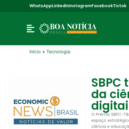
WhatsApp
LinkedIn
Instagram
Facebook
Tictok
Início
»
Tecnologia
SBPC t
da ciê
digita
O Prêmio SBPC-Tik
espaço estratégico
ciência e educaçã