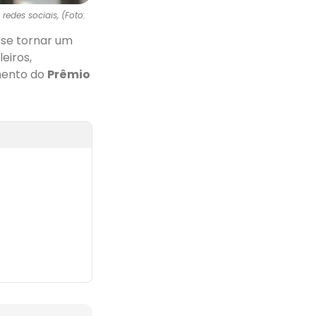
edes sociais, (Foto:
 se tornar um
eiros,
mento do
Prêmio