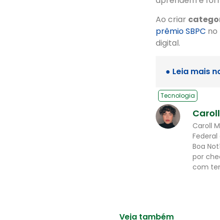
aprendem e form
Ao criar
categor
prêmio SBPC
no
digital.
● Leia mais n
Tecnologia
Carol
Caroll 
Federal
Boa Not
por che
com tem
Veja também