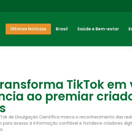
Últimas Notícias
Brasil
Saúde e Bem-estar
E
ransforma TikTok em v
ncia ao premiar criad
is
Tok de Divulgação Científica marca o reconhecimento das red
 para acesso à informação confiável e fortalece criadores digit
o.