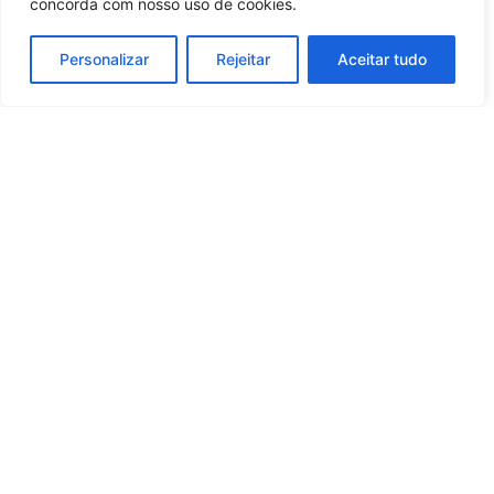
concorda com nosso uso de cookies.
Personalizar
Rejeitar
Aceitar tudo
Whatsapp
Categorias
Institucional
O
Boa
Linkedin
Notícia
Brasil
Ultimas
Instagram
Brasil
é um
Cultura
notícias
portal de
Facebook
Direito e Deveres
Nossa Equipe
notícias de
Educação e
Quem Somos
Youtube
educação,
Carreira
Contato
cultura,