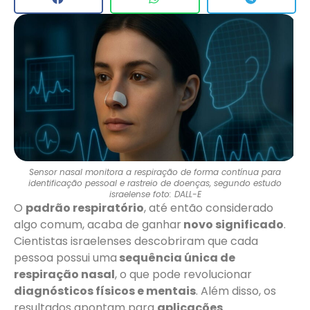
Sensor nasal monitora a respiração de forma contínua para
identificação pessoal e rastreio de doenças, segundo estudo
israelense foto: DALL-E
O
padrão respiratório
, até então considerado
algo comum, acaba de ganhar
novo significado
.
Cientistas israelenses descobriram que cada
pessoa possui uma
sequência única de
respiração nasal
, o que pode revolucionar
diagnósticos físicos e mentais
. Além disso, os
resultados apontam para
aplicações