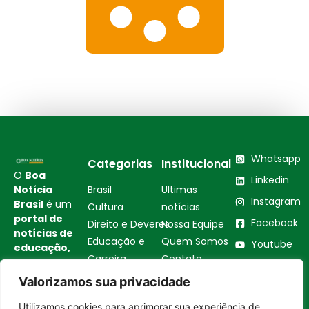
Whatsapp
Categorias
Institucional
O
Boa
Linkedin
Notícia
Brasil
Ultimas
Instagram
Brasil
é um
Cultura
notícias
portal de
Facebook
Direito e Deveres
Nossa Equipe
notícias de
Educação e
Quem Somos
Youtube
educação,
Carreira
Contato
cultura,
Empreendedorismo
Princípios
bem-
Valorizamos sua privacidade
estar,
Saúde e Bem-Estar
Editoriais
empreendedorismo,
Utilizamos cookies para aprimorar sua experiência de