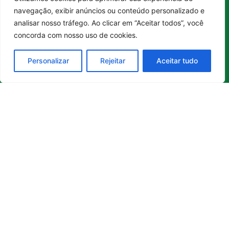
Sustentabilidade
Política de
Entrar no canal
turismo,
navegação, exibir anúncios ou conteúdo personalizado e
Tecnologia
Privacidade
tecnologia
analisar nosso tráfego. Ao clicar em “Aceitar todos”, você
Turismo e
Política de
e
concorda com nosso uso de cookies.
Gastronomia
Cookies
sustentabilidade
no Brasil e
Personalizar
Rejeitar
Aceitar tudo
no mundo.
Reúne
histórias
inspiradoras,
boas
iniciativas
,
soluções e
transformações
que
contribuem
para uma
sociedade
mais
consciente
e
construtiva.