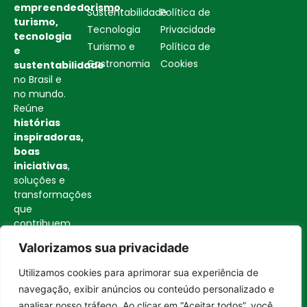
empreendedorismo,
Sustentabilidade
Política de
turismo,
Tecnologia
Privacidade
tecnologia
Turismo e
Política de
e
Gastronomia
Cookies
sustentabilidade
no Brasil e
no mundo.
Reúne
histórias
inspiradoras,
boas
iniciativas
,
soluções e
transformações
que
contribuem
para uma
Valorizamos sua privacidade
sociedade
mais
Utilizamos cookies para aprimorar sua experiência de
consciente
Entrar no canal
navegação, exibir anúncios ou conteúdo personalizado e
e
analisar nosso tráfego. Ao clicar em “Aceitar todos”, você