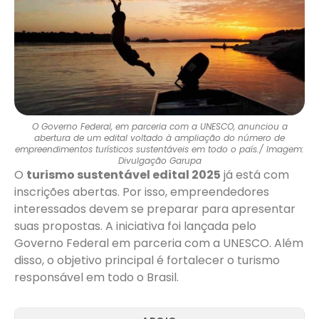
O Governo Federal, em parceria com a UNESCO, anunciou a
abertura de um edital voltado à ampliação do número de
empreendimentos turísticos sustentáveis em todo o país./ Imagem:
Divulgação Garupa
O
turismo sustentável edital 2025
já está com
inscrições abertas. Por isso, empreendedores
interessados devem se preparar para apresentar
suas propostas. A iniciativa foi lançada pelo
Governo Federal em parceria com a UNESCO. Além
disso, o objetivo principal é fortalecer o turismo
responsável em todo o Brasil.