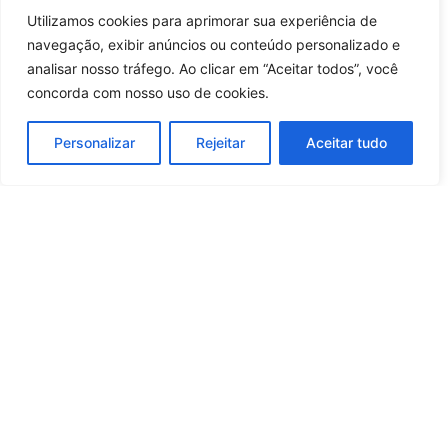
11 horas atrás
Tecnologia
Utilizamos cookies para aprimorar sua experiência de
Entrar no canal
navegação, exibir anúncios ou conteúdo personalizado e
Carregar mais notícias
analisar nosso tráfego. Ao clicar em “Aceitar todos”, você
concorda com nosso uso de cookies.
Personalizar
Rejeitar
Aceitar tudo
Whatsapp
Categorias
Institucional
O
Boa
Linkedin