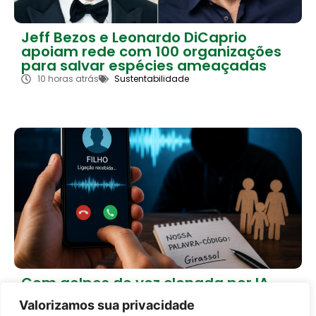
Jeff Bezos e Leonardo DiCaprio
apoiam rede com 100 organizações
para salvar espécies ameaçadas
10 horas atrás
Sustentabilidade
Com golpes de voz clonada por IA,
especialistas indicam palavra-
Valorizamos sua privacidade
código entre familiares