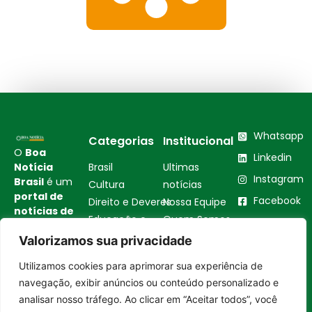
Whatsapp
Categorias
Institucional
O
Boa
Linkedin
Notícia
Brasil
Ultimas
Instagram
Brasil
é um
Cultura
notícias
portal de
Facebook
Direito e Deveres
Nossa Equipe
notícias de
Educação e
Quem Somos
Youtube
educação,
Carreira
Contato
Valorizamos sua privacidade
cultura,
Empreendedorismo
Princípios
bem-
Utilizamos cookies para aprimorar sua experiência de
estar,
Saúde e Bem-Estar
Editoriais
Entrar no canal
navegação, exibir anúncios ou conteúdo personalizado e
empreendedorismo,
Sustentabilidade
Política de
turismo,
analisar nosso tráfego. Ao clicar em “Aceitar todos”, você
Tecnologia
Privacidade