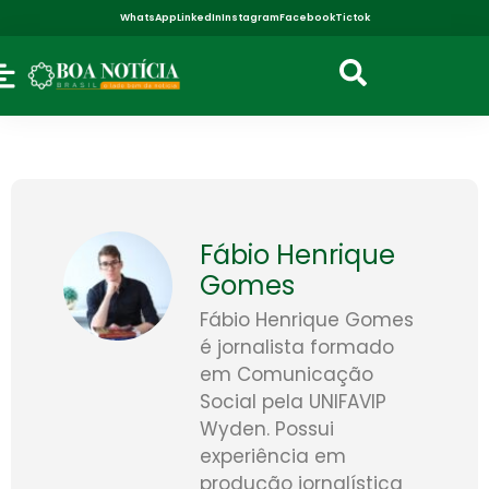
WhatsApp
LinkedIn
Instagram
Facebook
Tictok
Fábio Henrique
Gomes
Fábio Henrique Gomes
é jornalista formado
em Comunicação
Social pela UNIFAVIP
Wyden. Possui
experiência em
produção jornalística