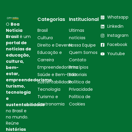
Whatsapp
Categorias
Institucional
O
Boa
Linkedin
Notícia
Brasil
Ultimas
Instagram
Brasil
é um
Cultura
notícias
portal de
Facebook
Direito e Deveres
Nossa Equipe
notícias de
Educação e
Quem Somos
Youtube
educação,
Carreira
Contato
cultura,
Empreendedorismo
Princípios
bem-
estar,
Saúde e Bem-Estar
Editoriais
empreendedorismo,
Sustentabilidade
Política de
turismo,
Tecnologia
Privacidade
tecnologia
Turismo e
Política de
e
Gastronomia
Cookies
sustentabilidade
no Brasil e
no mundo.
Reúne
histórias