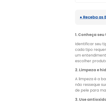
● Receba as 
1. Conheça seu 
Identificar seu t
cada tipo reque
um entendimento
escolher produt
2. Limpeza e h
A limpeza é a ba
não resseque sua
de pele para ma
3. Use antioxid