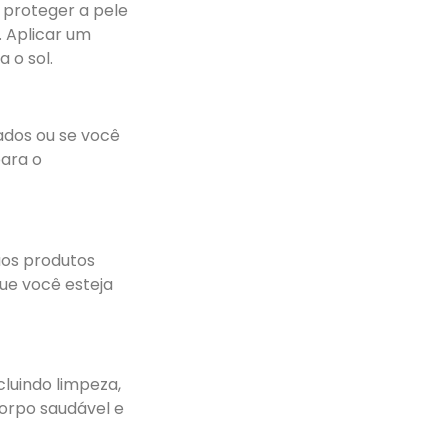
 proteger a pele
 Aplicar um
 o sol.
ados ou se você
para o
aos produtos
que você esteja
cluindo limpeza,
corpo saudável e