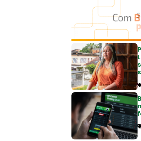
L
B
f