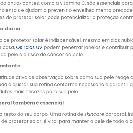
o antioxidantes, como a vitamina C, são essenciais para
bientais e ajudam a prevenir o envelhecimento precoce.
es do protetor solar pode potencializar a proteção contra
ar diária
ia de protetor solar é indispensável, mesmo em dias nubl
e casa.
Os raios UV
podem penetrar janelas e contribuir 
a pele e o risco de câncer de pele.
onstante
itude ativa de observação sobre como sua pele reage 
ajuda a ajustar sua rotina conforme necessário e garantir 
odutos mais eficazes para sua pele.
poral também é essencial
o resto do seu corpo. Uma rotina de
skincare
corporal, in
 de protetor solar, é vital para manter a pele de todo o 