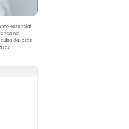
ento essencial
dança na
uisa da Ipsos
assos