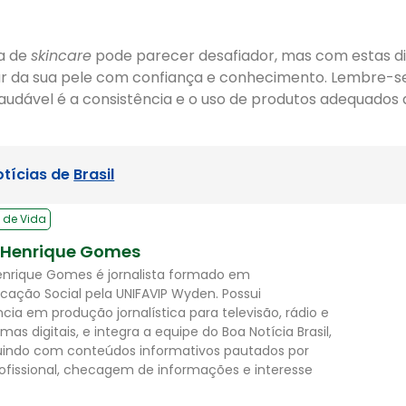
na de
skincare
pode parecer desafiador, mas com estas d
r da sua pele com confiança e conhecimento. Lembre-s
udável é a consistência e o uso de produtos adequados 
otícias de
Brasil
 de Vida
 Henrique Gomes
enrique Gomes é jornalista formado em
ação Social pela UNIFAVIP Wyden. Possui
ncia em produção jornalística para televisão, rádio e
mas digitais, e integra a equipe do Boa Notícia Brasil,
uindo com conteúdos informativos pautados por
rofissional, checagem de informações e interesse