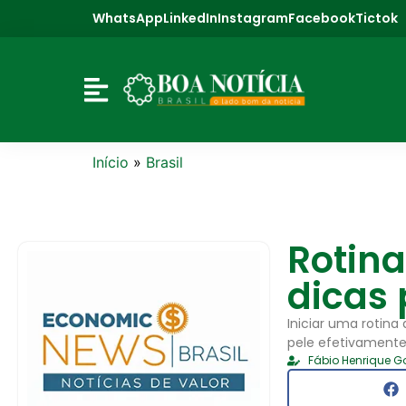
WhatsApp
LinkedIn
Instagram
Facebook
Tictok
Início
»
Brasil
Rotin
dicas 
Iniciar uma rotina
pele efetivamente
Fábio Henrique 