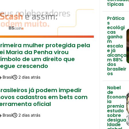
típicas
Prática
s
ecológi
cas
ganha
m
Primeira mulher protegida pela
escala
e já
ei Maria da Penha virou
alcança
símbolo de um direito que
m 88%
dos
segue crescendo
brasileir
os
Brasil
2 dias atrás
Nobel
rasileiros já podem impedir
de
novos cadastros em bets com
Econom
ia
erramenta oficial
premia
estudo
sobre
Brasil
2 dias atrás
desigua
ldade