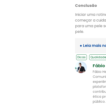
Conclusão
Iniciar uma roti
começar a cuida
para uma pele sa
pele.
● Leia mais n
Dicas
Qualidade
Fábio
Fábio H
Comunic
experiê
platafor
contrib
ética p
público.