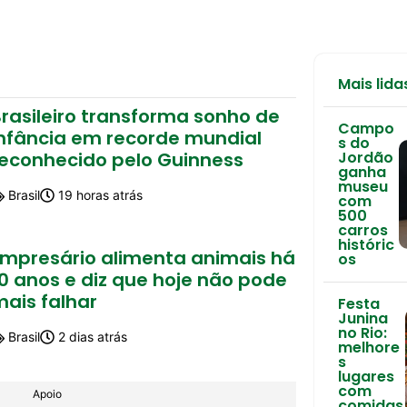
Mais lida
rasileiro transforma sonho de
Campo
infância em recorde mundial
s do
reconhecido pelo Guinness
Jordão
ganha
museu
Brasil
19 horas atrás
com
500
carros
históric
Empresário alimenta animais há
os
0 anos e diz que hoje não pode
mais falhar
Festa
Junina
no Rio:
Brasil
2 dias atrás
melhore
s
lugares
com
Apoio
comidas