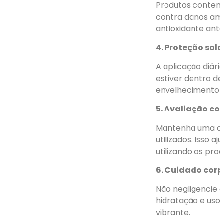
Produtos contend
contra danos am
antioxidante ant
4. Proteção sol
A aplicação diár
estiver dentro d
envelhecimento d
5. Avaliação c
Mantenha uma at
utilizados. Isso 
utilizando os pr
6. Cuidado cor
Não negligencie 
hidratação e uso
vibrante.