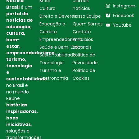
Notícia
Brasil
Ultimas
Instagram
Brasil
é um
Cultura
notícias
portal de
Facebook
Direito e Deveres
Nossa Equipe
notícias de
Educação e
Quem Somos
Youtube
educação,
Carreira
Contato
cultura,
Empreendedorismo
Princípios
bem-
estar,
Saúde e Bem-Estar
Editoriais
empreendedorismo,
Sustentabilidade
Política de
turismo,
Tecnologia
Privacidade
tecnologia
Turismo e
Política de
e
Gastronomia
Cookies
sustentabilidade
no Brasil e
no mundo.
Reúne
histórias
inspiradoras,
boas
iniciativas
,
soluções e
transformações