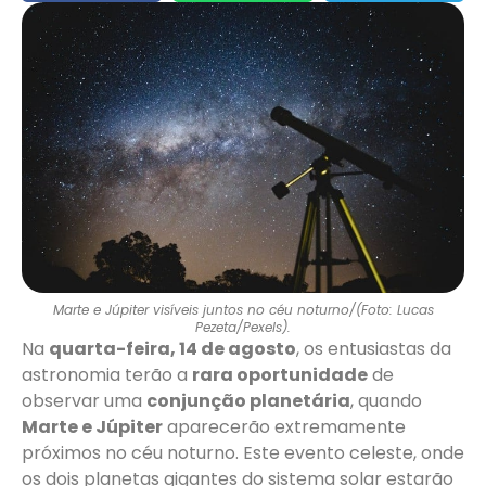
Marte e Júpiter visíveis juntos no céu noturno/(Foto: Lucas
Pezeta/Pexels).
Na
quarta-feira, 14 de agosto
, os entusiastas da
astronomia terão a
rara oportunidade
de
observar uma
conjunção planetária
, quando
Marte e Júpiter
aparecerão extremamente
próximos no céu noturno. Este evento celeste, onde
os dois planetas gigantes do sistema solar estarão