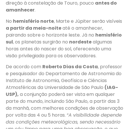
direção à constelação de Touro, pouco
antes do
amanhecer
.
No
hemisfério norte
, Marte e Júpiter serão visíveis
a partir da meia-noite
até o amanhecer,
pairando sobre o horizonte leste. Já no
hemisfério
sul
, os planetas surgirão no
nordeste
algumas
horas antes do nascer do sol, oferecendo uma
visão privilegiada para os observadores.
De acordo com
Roberto Dias da Costa
, professor
e pesquisador do Departamento de Astronomia do
Instituto de Astronomia, Geofísica e Ciências
Atmosféricas da Universidade de São Paulo
(IAG-
USP),
a conjunção poderá ser vista em qualquer
parte do mundo, incluindo São Paulo, a partir das 3
da manhã, com melhores condições de observação
por volta das 4 ou 5 horas. “
A visibilidade depende
das condições meteorológicas, sendo necessário
um céu limpo para uma boa observação, o que