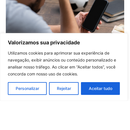
Valorizamos sua privacidade
Meu SUS Digital passa a oferecer
acesso ao tratamento para
Utilizamos cookies para aprimorar sua experiência de
dependência em apostas
Entrar no canal
navegação, exibir anúncios ou conteúdo personalizado e
11 horas atrás
Saúde e Bem-Estar
analisar nosso tráfego. Ao clicar em “Aceitar todos”, você
concorda com nosso uso de cookies.
Carregar mais notícias
Personalizar
Rejeitar
Aceitar tudo