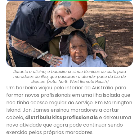
Durante a oficina, o barbeiro ensinou técnicas de corte para
moradores da ilha, que passaram a atender parte da fila de
clientes. (Foto: North West Remote Health)
Um barbeiro viajou pelo interior da Austrália para
formar novos profissionais em uma ilha isolada que
não tinha acesso regular ao serviço. Em Mornington
Island, Jon James ensinou moradores a cortar
cabelo,
distribuiu kits profissionais
e deixou uma
nova atividade que agora pode continuar sendo
exercida pelos próprios moradores.