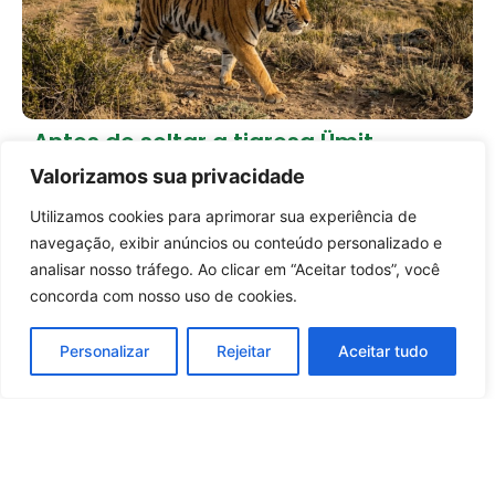
Antes de soltar a tigresa Ümit,
Cazaquistão passou 6 anos
Valorizamos sua privacidade
preparando a natureza
1 dia atrás
Empreendedorismo
Utilizamos cookies para aprimorar sua experiência de
Entrar no canal
navegação, exibir anúncios ou conteúdo personalizado e
Carregar mais notícias
analisar nosso tráfego. Ao clicar em “Aceitar todos”, você
concorda com nosso uso de cookies.
Personalizar
Rejeitar
Aceitar tudo