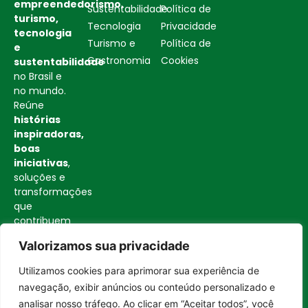
empreendedorismo,
Sustentabilidade
Política de
turismo,
Tecnologia
Privacidade
tecnologia
Turismo e
Política de
e
Gastronomia
Cookies
sustentabilidade
no Brasil e
no mundo.
Reúne
histórias
inspiradoras,
boas
iniciativas
,
soluções e
transformações
que
contribuem
para uma
Valorizamos sua privacidade
sociedade
mais
Utilizamos cookies para aprimorar sua experiência de
consciente
Entrar no canal
navegação, exibir anúncios ou conteúdo personalizado e
e
analisar nosso tráfego. Ao clicar em “Aceitar todos”, você
construtiva.