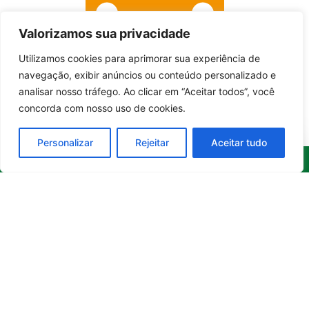
Valorizamos sua privacidade
Utilizamos cookies para aprimorar sua experiência de
Entrar no canal
navegação, exibir anúncios ou conteúdo personalizado e
analisar nosso tráfego. Ao clicar em “Aceitar todos”, você
concorda com nosso uso de cookies.
Personalizar
Rejeitar
Aceitar tudo
Whatsapp
Categorias
Institucional
O
Boa
Linkedin
Notícia
Brasil
Ultimas
Instagram
Brasil
é um
Cultura
notícias
portal de
Facebook
Direito e Deveres
Nossa Equipe
notícias de
Educação e
Quem Somos
Youtube
educação,
Carreira
Contato
cultura,
Empreendedorismo
Princípios
bem-