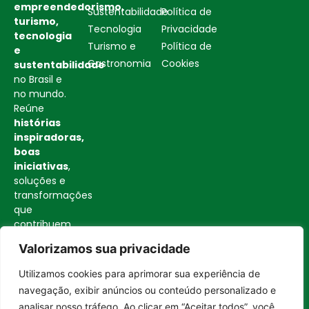
empreendedorismo,
Sustentabilidade
Política de
turismo,
Tecnologia
Privacidade
tecnologia
Turismo e
Política de
e
Gastronomia
Cookies
sustentabilidade
no Brasil e
no mundo.
Reúne
histórias
inspiradoras,
boas
iniciativas
,
soluções e
transformações
que
contribuem
para uma
Valorizamos sua privacidade
sociedade
mais
Utilizamos cookies para aprimorar sua experiência de
consciente
Entrar no canal
navegação, exibir anúncios ou conteúdo personalizado e
e
analisar nosso tráfego. Ao clicar em “Aceitar todos”, você