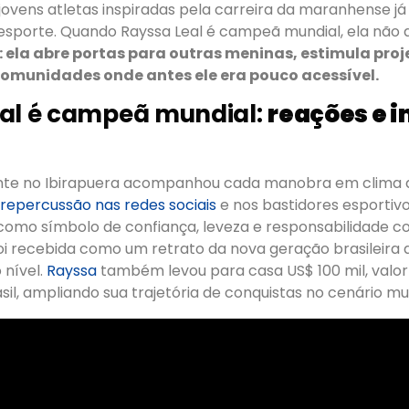
jovens atletas inspiradas pela carreira da maranhense já
 esporte. Quando Rayssa Leal é campeã mundial, ela não
: ela abre portas para outras meninas, estimula proj
 comunidades onde antes ele era pouco acessível.
eal é campeã mundial:
reações e 
nte no Ibirapuera acompanhou cada manobra em clima d
repercussão nas redes sociais
e nos bastidores esportivo
como símbolo de confiança, leveza e responsabilidade co
a foi recebida como um retrato da nova geração brasileira
 nível.
Rayssa
também levou para casa US$ 100 mil, valo
sil, ampliando sua trajetória de conquistas no cenário mu