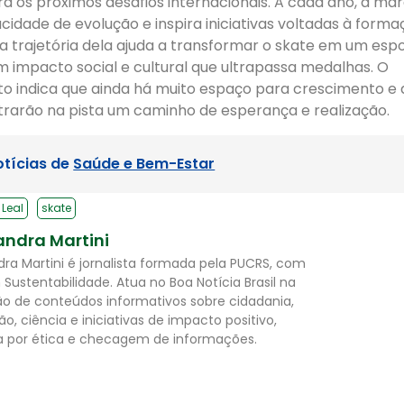
ra os próximos desafios internacionais. A cada ano, a m
dade de evolução e inspira iniciativas voltadas à formaç
a trajetória dela ajuda a transformar o skate em um esp
om impacto social e cultural que ultrapassa medalhas. O
 indica que ainda há muito espaço para crescimento e 
rarão na pista um caminho de esperança e realização.
otícias de
Saúde e Bem-Estar
Leal
skate
andra Martini
dra Martini é jornalista formada pela PUCRS, com
Sustentabilidade. Atua no Boa Notícia Brasil na
o de conteúdos informativos sobre cidadania,
o, ciência e iniciativas de impacto positivo,
 por ética e checagem de informações.