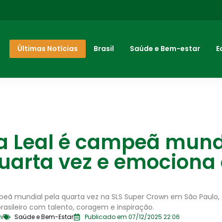
Últimas Notícias
Brasil
Saúde e Bem-estar
E
a Leal é campeã mund
uarta vez e emociona
peã mundial pela quarta vez na SLS Super Crown em São Paulo, 
brasileiro com talento, coragem e inspiração.
ni
Saúde e Bem-Estar
Publicado em 07/12/2025 22:06