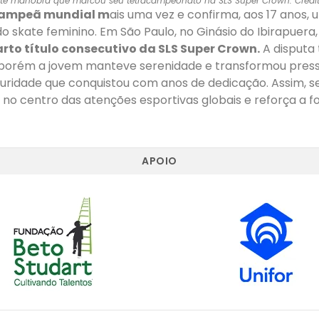
nte manobra que marcou seu tetracampeonato na SLS Super Crown. Crédito
 campeã mundial m
ais uma vez e confirma, aos 17 anos
 do skate feminino. Em São Paulo, no Ginásio do Ibirapuer
rto título consecutivo da SLS Super Crown.
A disputa 
 porém a jovem manteve serenidade e transformou pres
uridade que conquistou com anos de dedicação. Assim,
l no centro das atenções esportivas globais e reforça a f
APOIO