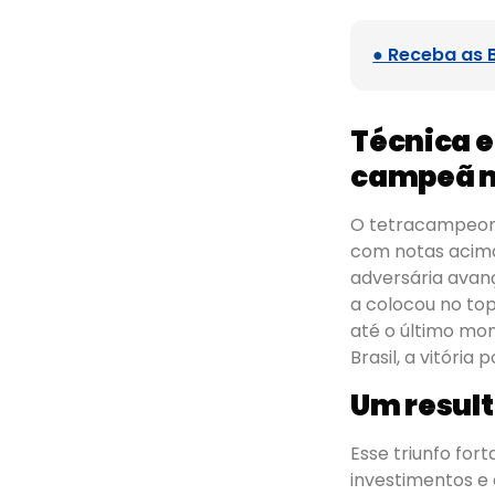
● Receba as 
Técnica e
campeã 
O tetracampeona
com notas acima
adversária avanç
a colocou no top
até o último mo
Brasil, a vitória 
Um result
Esse triunfo fo
investimentos e