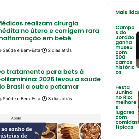
Mais lida
édicos realizam cirurgia
Campo
nédita no útero e corrigem rara
s do
malformação em bebê
Jordão
ganha
museu
Saúde e Bem-Estar
2 dias atrás
com
500
carros
históric
Do tratamento para bets à
os
olilaminina: 2026 levou a saúde
o Brasil a outro patamar
Festa
Junina
no Rio:
Saúde e Bem-Estar
3 dias atrás
melhore
s
lugares
com
Apoio
comidas
típicas