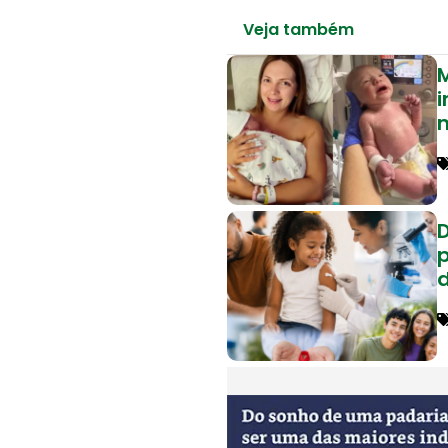
Veja também
M
i
p
d