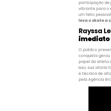
participação de 
vibrante para o
um feito pessoal
leva o skate a
Rayssa L
imediato
O público prese
conquista gerou
papel da atleta 
isso, sua vitóri
e técnica de alto
pela Agência Bra