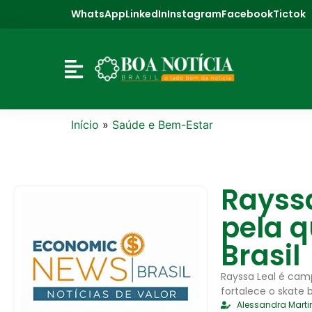
WhatsApp
LinkedIn
Instagram
Facebook
Tictok
Início
»
Saúde e Bem-Estar
Rayss
pela q
Brasil
Rayssa Leal é cam
fortalece o skate 
Alessandra Marti