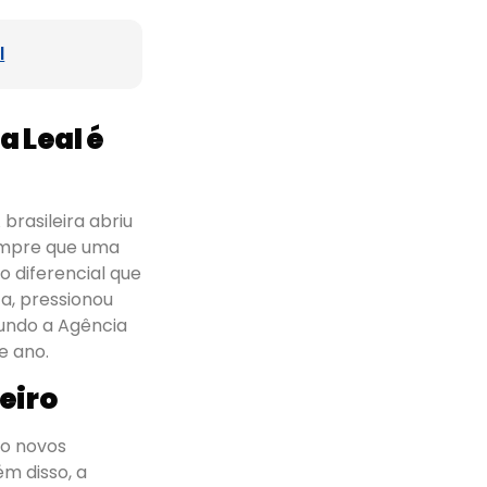
l
 Leal é
rasileira abriu
sempre que uma
o diferencial que
a, pressionou
gundo a Agência
te ano.
eiro
do novos
ém disso, a