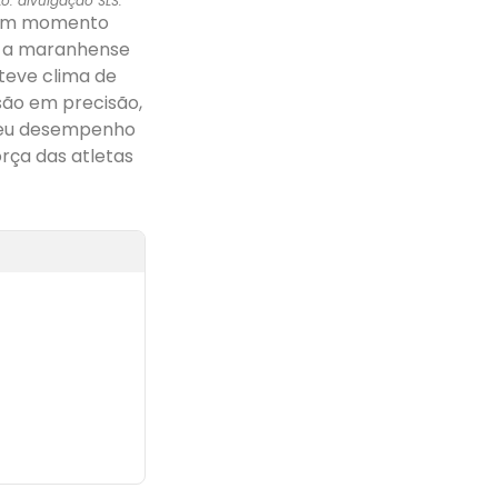
: divulgação SLS.
, um momento
a, a maranhense
teve clima de
são em precisão,
 seu desempenho
orça das atletas