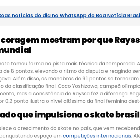
Boas notícias do dia no WhatsApp do Boa Notícia Brasi
 coragem mostram por que Rayssa
mundial
to tomou forma na pista mais técnica da temporada. A b
 de 8 pontos, elevando o ritmo da disputa e reagindo 
ava. Além disso, as manobras de 9.1 pontos se tornaram 
o da classificação final. Coco Yoshizawa, campeã olímpic
mento, mas a consistência de Rayssa fez a diferença. Se
por 0.2 ponto ilustra o nível altíssimo da final feminina des
ado que impulsiona o skate brasil
rtalece o crescimento do skate no país, que vem receben
 conquistando espaço em
competições internacionais.
Al