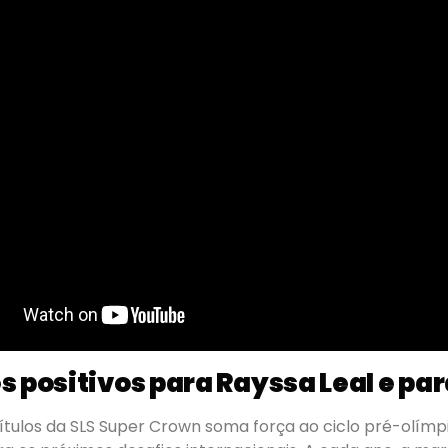
s positivos para Rayssa Leal e para
ítulos da SLS Super Crown soma força ao ciclo pré-olímp