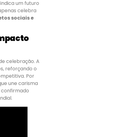
 indica um futuro
 apenas celebra
etos sociais e
impacto
e celebração. A
s, reforçando o
mpetitiva. Por
 que une carisma
r confirmado
ndial.