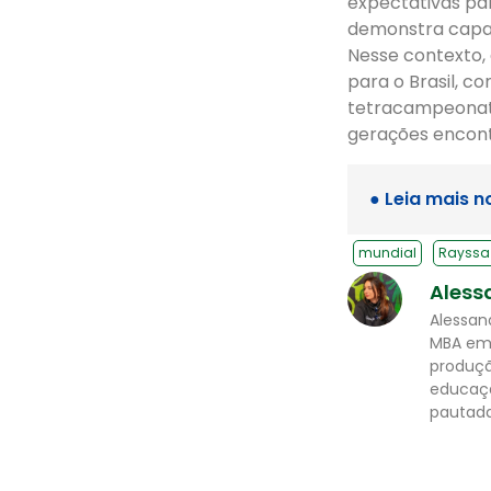
expectativas pa
demonstra capaci
Nesse contexto, 
para o Brasil, c
tetracampeonato
gerações encont
● Leia mais n
mundial
Rayssa 
Aless
Alessan
MBA em 
produçã
educaçã
pautada