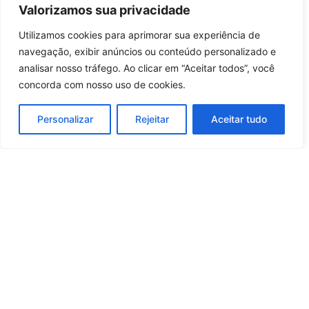
especialistas indicam palavra-
Valorizamos sua privacidade
código entre familiares
21 horas atrás
Tecnologia
Utilizamos cookies para aprimorar sua experiência de
Entrar no canal
navegação, exibir anúncios ou conteúdo personalizado e
Carregar mais notícias
analisar nosso tráfego. Ao clicar em “Aceitar todos”, você
concorda com nosso uso de cookies.
Personalizar
Rejeitar
Aceitar tudo
Whatsapp