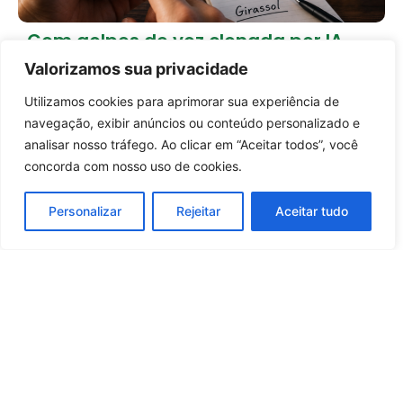
Com golpes de voz clonada por IA,
especialistas indicam palavra-
Valorizamos sua privacidade
código entre familiares
13 horas atrás
Tecnologia
Utilizamos cookies para aprimorar sua experiência de
Entrar no canal
navegação, exibir anúncios ou conteúdo personalizado e
Carregar mais notícias
analisar nosso tráfego. Ao clicar em “Aceitar todos”, você
concorda com nosso uso de cookies.
Personalizar
Rejeitar
Aceitar tudo