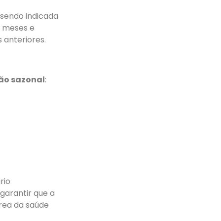
sendo indicada
s meses e
 anteriores.
ão sazonal
:
rio
arantir que a
área da saúde