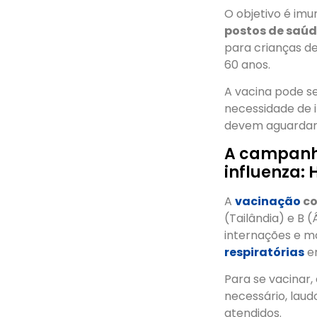
O objetivo é im
postos de saú
para crianças de
60 anos.
A vacina pode s
necessidade de i
devem aguardar 
A campanha
influenza: H
A
vacinação
co
(Tailândia) e B 
internações e m
respiratórias
em
Para se vacinar
necessário, lau
atendidos.