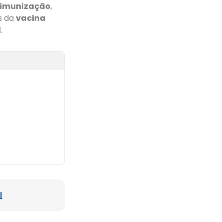
 imunização
,
es da
vacina
l
.
l