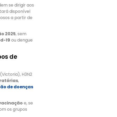
dem se dirigir aos
tará disponível
osos a partir de
ão 2025
, sem
id-19
ou dengue
pos de
(Victoria), H3N2
ratórias
,
ção de doenças
 vacinação
e, se
com os grupos