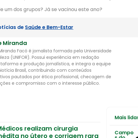
de um dos grupos? Já se vacinou este ano?
otícias de
Saúde e Bem-Estar
e Miranda
Miranda Facó é jornalista formada pela Universidade
aleza (UNIFOR). Possui experiência em redação
ataforma e produção jornalística, e integra a equipe
Notícia Brasil, contribuindo com conteúdos
tivos pautados por ética profissional, checagem de
ções e compromisso com o interesse público.
Mais lida
édicos realizam cirurgia
Campo
nédita no útero e corrigem rara
s do