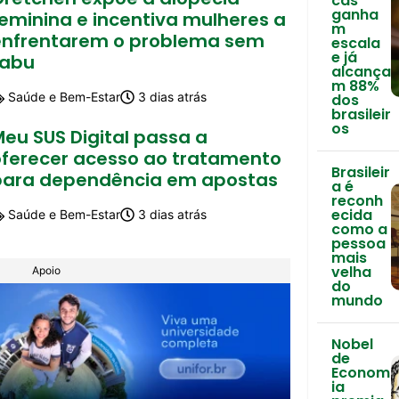
cas
ganha
feminina e incentiva mulheres a
m
enfrentarem o problema sem
escala
e já
tabu
alcança
m 88%
Saúde e Bem-Estar
3 dias atrás
dos
brasileir
os
eu SUS Digital passa a
oferecer acesso ao tratamento
Brasileir
para dependência em apostas
a é
reconh
ecida
Saúde e Bem-Estar
3 dias atrás
como a
pessoa
mais
velha
Apoio
do
mundo
Nobel
de
Econom
ia