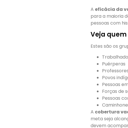
A
eficácia da v
para a maioria 
pessoas com his
Veja quem f
Estes são os gr
Trabalhado
Puérperas
Professores
Povos indí
Pessoas em
Forças de 
Pessoas co
Caminhonei
A
cobertura va
meta seja alcanç
devem acompanha