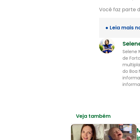
Você faz parte 
● Leia mais n
Selen
Selene 
de Fort
multipl
do Boa 
informa
informa
Veja também
M
i