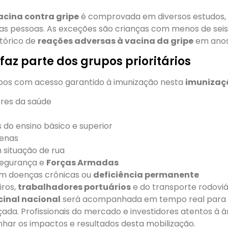
acina contra gripe
é comprovada em diversos estudos, 
das pessoas. As exceções são crianças com menos de sei
tórico de
reações adversas à vacina da gripe
em anos
az parte dos grupos prioritários
upos com acesso garantido à imunização nesta
imunizaç
res da saúde
 do ensino básico e superior
genas
 situação de rua
segurança e
Forças Armadas
m doenças crônicas ou
deficiência permanente
ros,
trabalhadores portuários
e do transporte rodoviá
cinal nacional
será acompanhada em tempo real para g
ada. Profissionais do mercado e investidores atentos à 
r os impactos e resultados desta mobilização.