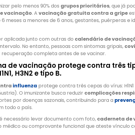
unizar pelo menos 90% dos
grupos prioritários
, que já po
de vacinação
. A
vacinação gratuita contra a gripe
es
 6 meses a menores de 6 anos, gestantes, puérperas e id
er aplicada junto com outras do
calendário de vacinaç
ntervalo. No entanto, pessoas com sintomas gripais,
cov
recuperação completa antes de se vacinar.
 de vacinação protege contra três ti
1N1, H3N2 e tipo B.
ntra
influenza
protege contra três cepas do vírus: H1N1 
(Áustria). O imunizante busca reduzir
complicações respi
ortes por doenças sazonais, contribuindo para a
preven
 todo o país.
, é necessário levar documento com foto,
caderneta de
do médico ou comprovante funcional que ateste vínculo 