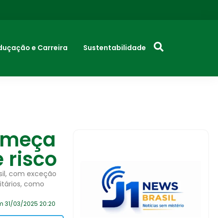
duçação e Carreira
Sustentabilidade
começa
 risco
sil, com exceção
itários, como
m 31/03/2025 20:20