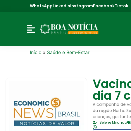
WhatsApp
LinkedIn
Instagram
Facebook
Tictok
Início
»
Saúde e Bem-Estar
Vacin
dia 7 
A campanha de vac
da região Norte. S
crianças, gestantes
Selene Miranda