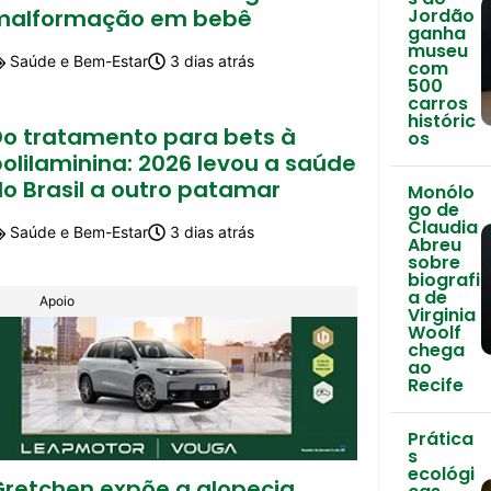
malformação em bebê
Jordão
ganha
museu
Saúde e Bem-Estar
3 dias atrás
com
500
carros
históric
Do tratamento para bets à
os
olilaminina: 2026 levou a saúde
o Brasil a outro patamar
Monólo
go de
Claudia
Saúde e Bem-Estar
3 dias atrás
Abreu
sobre
biografi
a de
Apoio
Virginia
Woolf
chega
ao
Recife
Prática
s
ecológi
Gretchen expõe a alopecia