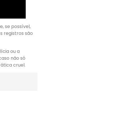
, se possível,
s registros são
lícia ou a
 caso não só
tica cruel.