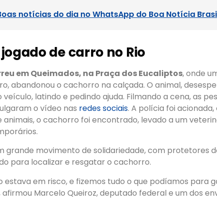
Boas notícias do dia no WhatsApp do Boa Notícia Brasi
jogado de carro no Rio
rreu em Queimados, na Praça dos Eucaliptos
, onde u
rro, abandonou o cachorro na calçada. O animal, desesp
o veículo, latindo e pedindo ajuda. Filmando a cena, as pe
ulgaram o vídeo nas
redes sociais
. A polícia foi acionada
 animais, o cachorro foi encontrado, levado a um veteri
mporários.
m grande movimento de solidariedade, com protetores d
do para localizar e resgatar o cachorro.
 estava em risco, e fizemos tudo o que podíamos para g
 afirmou Marcelo Queiroz, deputado federal e um dos en