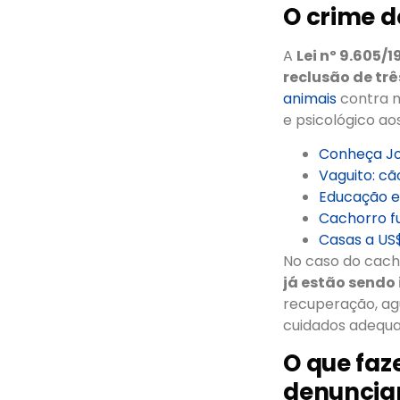
O crime 
A
Lei nº 9.605/
reclusão de tr
animais
contra m
e psicológico ao
Conheça Jo
Vaguito: cã
Educação e 
Cachorro fu
Casas a US$
No caso do cach
já estão sendo
recuperação, ag
cuidados adequa
O que fa
denuncia