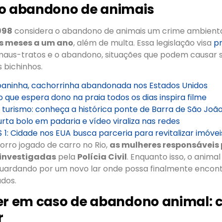
do abandono de animais
1998
considera o abandono de animais um crime ambient
ês meses a um ano
, além de multa. Essa legislação visa
p
aus-tratos e o abandono, situações que podem causar s
s bichinhos.
aninha, cachorrinha abandonada nos Estados Unidos
o que espera dono na praia todos os dias inspira filme
turismo: conheça a histórica ponte de Barra de São João
rta bolo em padaria e vídeo viraliza nas redes
 1: Cidade nos EUA busca parceria para revitalizar imóvei
orro jogado de carro no Rio,
as mulheres responsáveis
 investigadas
pela
Polícia Civil
. Enquanto isso, o anima
uardando por um novo lar onde possa finalmente encon
dos.
zer em caso de abandono animal:
r