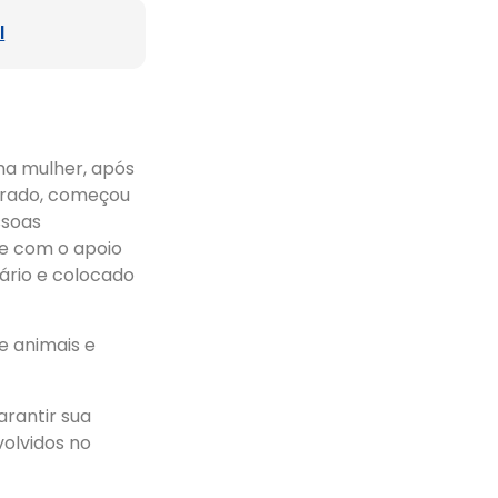
l
ma mulher, após
erado, começou
ssoas
, e com o apoio
nário e colocado
e animais e
arantir sua
volvidos no