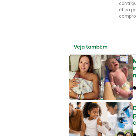
contrib
ética p
comprom
Veja também
M
i
p
d