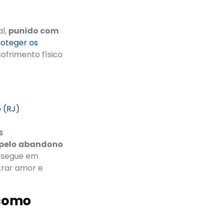
al,
punido com
roteger os
ofrimento físico
 (RJ)
s
 pelo abandono
l segue em
trar amor e
 como