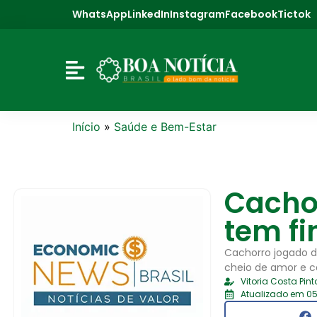
WhatsApp
LinkedIn
Instagram
Facebook
Tictok
Início
»
Saúde e Bem-Estar
Cachor
tem fi
Cachorro jogado d
cheio de amor e c
Vitoria Costa Pint
Atualizado em 05