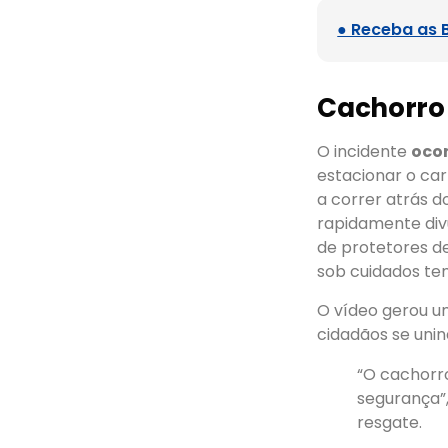
● Receba as 
Cachorro 
O incidente
oco
estacionar o ca
a correr atrás d
rapidamente div
de protetores de
sob cuidados te
O vídeo gerou u
cidadãos se unin
“O cachorro
segurança”,
resgate.