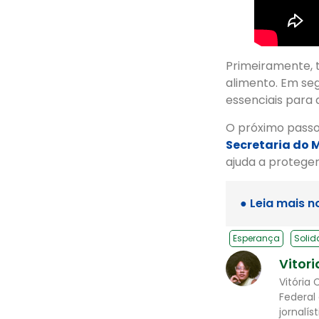
Primeiramente, t
alimento. Em se
essenciais para 
O próximo pass
Secretaria do 
ajuda a protege
● Leia mais n
Esperança
Solid
Vitori
Vitória 
Federal
jornalís