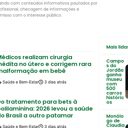
uindo com conteúdos informativos pautados por
rofissional, checagem de informações e
isso com o interesse público.
Mais lida
édicos realizam cirurgia
Campo
nédita no útero e corrigem rara
s do
malformação em bebê
Jordão
ganha
museu
Saúde e Bem-Estar
3 dias atrás
com
500
carros
históric
Do tratamento para bets à
os
olilaminina: 2026 levou a saúde
o Brasil a outro patamar
Monólo
go de
Claudia
Saúde e Bem-Estar
3 dias atrás