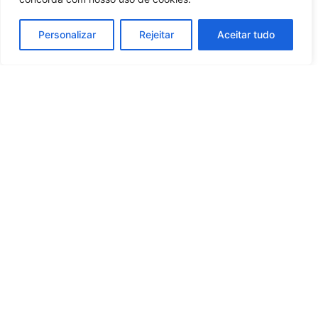
Personalizar
Rejeitar
Aceitar tudo
Whatsapp
Categorias
Institucional
O
Boa
Linkedin
Notícia
Brasil
Ultimas
Instagram
Brasil
é um
Cultura
notícias
portal de
Facebook
Direito e Deveres
Nossa Equipe
notícias de
Educação e
Quem Somos
Youtube
educação,
Carreira
Contato
cultura,