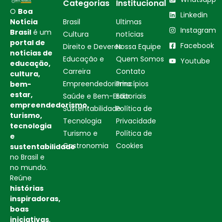
Categorias
Institucional
O
Boa
Linkedin
Notícia
Brasil
Ultimas
Instagram
Brasil
é um
Cultura
notícias
portal de
Facebook
Direito e Deveres
Nossa Equipe
notícias de
Educação e
Quem Somos
Youtube
educação,
Carreira
Contato
cultura,
Empreendedorismo
Princípios
bem-
estar,
Saúde e Bem-Estar
Editoriais
empreendedorismo,
Sustentabilidade
Política de
turismo,
Tecnologia
Privacidade
tecnologia
Turismo e
Política de
e
Gastronomia
Cookies
sustentabilidade
no Brasil e
no mundo.
Reúne
histórias
inspiradoras,
boas
iniciativas
,