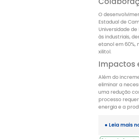
Colaboraçã
O desenvolvimen
Estadual de Camp
Universidade de 
às industriais,
etanol em 60%, 
xilitol.
Impactos 
Além do increme
eliminar a neces
uma redução con
processo requer
energia e a prod
● Leia mais n