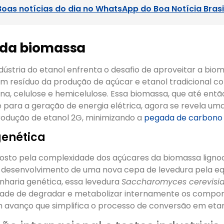
Boas notícias do dia no WhatsApp do Boa Notícia Brasi
 da biomassa
dústria do etanol enfrenta o desafio de aproveitar a bio
 um resíduo da produção de açúcar e etanol tradicional 
ina, celulose e hemicelulose. Essa biomassa, que até então
 para a geração de energia elétrica, agora se revela u
produção de etanol 2G, minimizando a
pegada de carbono
genética
osto pela complexidade dos açúcares da biomassa lignoce
desenvolvimento de uma nova cepa de levedura pela eq
nharia genética, essa levedura
Saccharomyces cerevisi
lidade de degradar e metabolizar internamente os compo
m avanço que simplifica o processo de conversão em etan