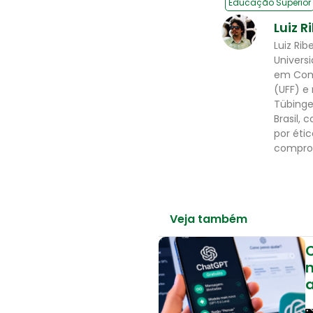
Educação Superior
Luiz R
Luiz Ri
Univers
em Comu
(UFF) e
Tübinge
Brasil,
por éti
comprom
Veja também