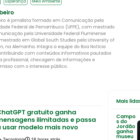
Esperança
Meio Ambiente
ibeiro
beiro é jornalista formado em Comunicação pela
idade Federal de Pernambuco (UFPE), com mestrado
nicação pela Universidade Federal Fluminense
 mestrado em Global South Studies pela University of
n, na Alemanha. Integra a equipe do Boa Notícia
 contribuindo com conteúdos informativos pautados
ca profissional, checagem de informações e
isso com o interesse público.
Mais lida
ChatGPT gratuito ganha
Campo
mensagens ilimitadas e passa
s do
a usar modelo mais novo
Jordão
ganha
museu
Tecnologia
18 horas atrás