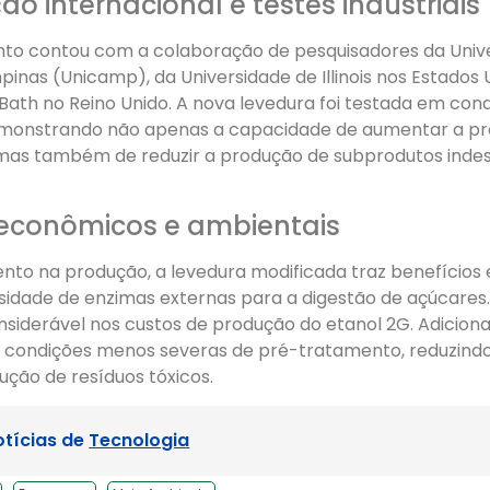
o internacional e testes industriais
to contou com a colaboração de pesquisadores da Univ
inas (Unicamp), da Universidade de Illinois nos Estados 
Bath no Reino Unido. A nova levedura foi testada em con
 demonstrando não apenas a capacidade de aumentar a p
mas também de reduzir a produção de subprodutos inde
econômicos e ambientais
nto na produção, a levedura modificada traz benefícios
sidade de enzimas externas para a digestão de açúcares.
siderável nos custos de produção do etanol 2G. Adicion
 condições menos severas de pré-tratamento, reduzind
ução de resíduos tóxicos.
otícias de
Tecnologia