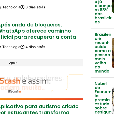
e já
alcança
Tecnologia
3 dias atrás
m 88%
dos
brasileir
os
Após onda de bloqueios,
WhatsApp oferece caminho
Brasileir
ficial para recuperar a conta
a é
reconh
ecida
Tecnologia
4 dias atrás
como a
pessoa
mais
velha
Apoio
do
mundo
Nobel
de
Econom
ia
premia
estudo
plicativo para autismo criado
sobre
por estudantes transforma
desigua