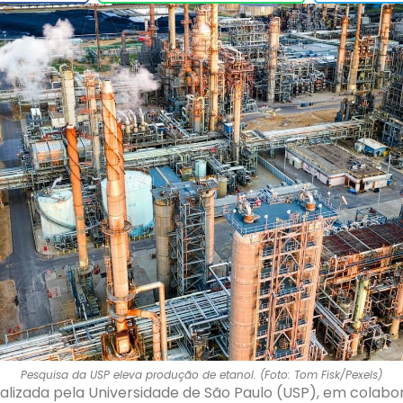
Pesquisa da USP eleva produção de etanol. (Foto: Tom Fisk/Pexels)
alizada pela Universidade de São Paulo (USP), em colab