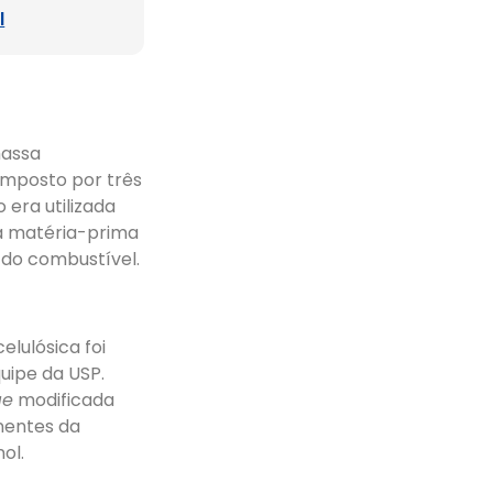
l
massa
composto por três
 era utilizada
ma matéria-prima
do combustível.
lulósica foi
uipe da USP.
ae
modificada
nentes da
ol.