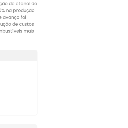
ução de etanol de
0% na produção
e avanço foi
dução de custos
mbustíveis mais