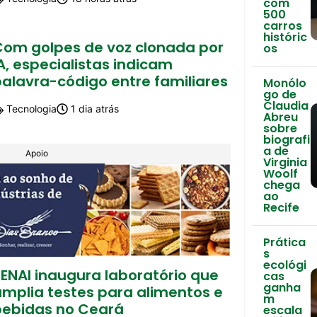
com
500
carros
históric
Com golpes de voz clonada por
os
A, especialistas indicam
palavra-código entre familiares
Monólo
go de
Claudia
Tecnologia
1 dia atrás
Abreu
sobre
biografi
a de
Apoio
Virginia
Woolf
chega
ao
Recife
Prática
s
ecológi
ENAI inaugura laboratório que
cas
ganha
amplia testes para alimentos e
m
bebidas no Ceará
escala