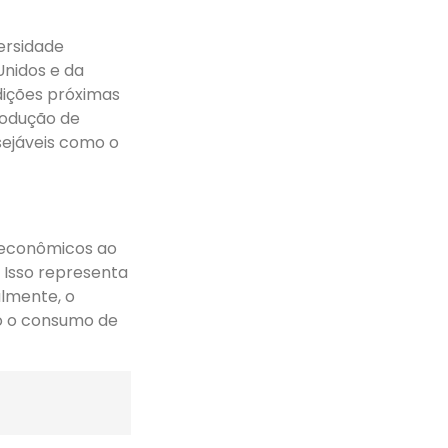
ersidade
Unidos e da
dições próximas
rodução de
sejáveis como o
 econômicos ao
 Isso representa
almente, o
o o consumo de