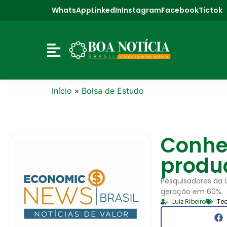
WhatsApp
LinkedIn
Instagram
Facebook
Tictok
Início
»
Bolsa de Estudo
Conhe
produ
Pesquisadores da 
geração em 60%.
Luiz Ribeiro
Te