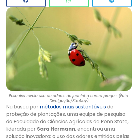
Pesquisa revela uso de odores de joaninha contra pragas. (Foto:
Divulgação/Pixabay)
Na busca por
métodos mais sustentáveis
de
proteção de plantações, uma equipe de pesquisa
da Faculdade de Ciências Agrícolas da Penn State,
liderada por
Sara Hermann
, encontrou uma
solução inovadora: o uso dos odores emitidos pelas