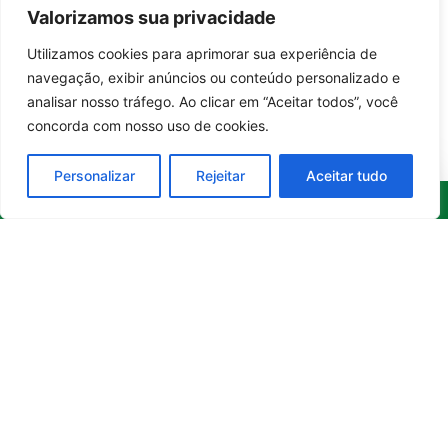
Valorizamos sua privacidade
Utilizamos cookies para aprimorar sua experiência de
Entrar no canal
navegação, exibir anúncios ou conteúdo personalizado e
analisar nosso tráfego. Ao clicar em “Aceitar todos”, você
concorda com nosso uso de cookies.
Personalizar
Rejeitar
Aceitar tudo
Whatsapp
Categorias
Institucional
O
Boa
Linkedin
Notícia
Brasil
Ultimas
Instagram
Brasil
é um
Cultura
notícias
portal de
Facebook
Direito e Deveres
Nossa Equipe
notícias de
Educação e
Quem Somos
Youtube
educação,
Carreira
Contato
cultura,
Empreendedorismo
Princípios
bem-
estar,
Saúde e Bem-Estar
Editoriais