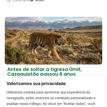
2 dias atrás
Brasil
Antes de soltar a tigresa Ümit,
Cazaquistão passou 6 anos
preparando a natureza
Valorizamos sua privacidade
2 dias atrás
Empreendedorismo
Utilizamos cookies para aprimorar sua experiência de
Entrar no canal
Carregar mais notícias
navegação, exibir anúncios ou conteúdo personalizado e
analisar nosso tráfego. Ao clicar em “Aceitar todos”, você