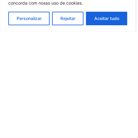
concorda com nosso uso de cookies.
Personalizar
Rejeitar
Aceitar tudo
Whatsapp
Categorias
Institucional
O
Boa
Linkedin
Notícia
Brasil
Ultimas
Instagram
Brasil
é um
Cultura
notícias
portal de
Facebook
Direito e Deveres
Nossa Equipe
notícias de
Educação e
Quem Somos
Youtube
educação,
Carreira
Contato