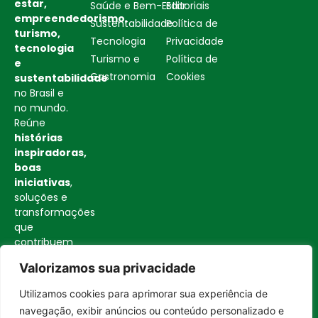
estar,
Saúde e Bem-Estar
Editoriais
empreendedorismo,
Sustentabilidade
Política de
turismo,
Tecnologia
Privacidade
tecnologia
Turismo e
Política de
e
Gastronomia
Cookies
sustentabilidade
no Brasil e
no mundo.
Reúne
histórias
inspiradoras,
boas
iniciativas
,
soluções e
transformações
que
contribuem
para uma
Valorizamos sua privacidade
sociedade
mais
Utilizamos cookies para aprimorar sua experiência de
consciente
Entrar no canal
navegação, exibir anúncios ou conteúdo personalizado e
e