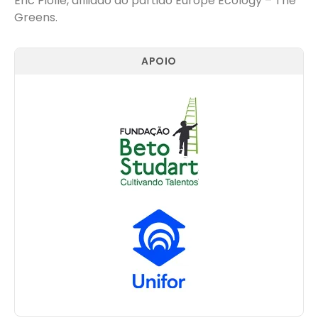
Éric Piolle, afiliado ao partido Europe Ecology – The
Greens.
APOIO