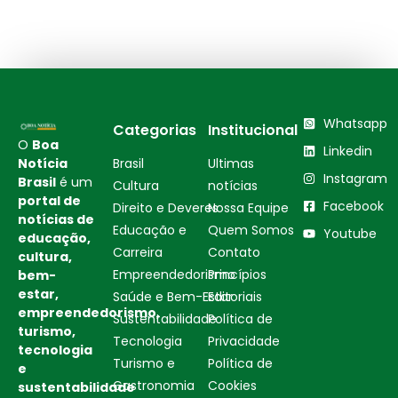
Whatsapp
Categorias
Institucional
O
Boa
Linkedin
Notícia
Brasil
Ultimas
Instagram
Brasil
é um
Cultura
notícias
portal de
Facebook
Direito e Deveres
Nossa Equipe
notícias de
Educação e
Quem Somos
Youtube
educação,
Carreira
Contato
cultura,
Empreendedorismo
Princípios
bem-
estar,
Saúde e Bem-Estar
Editoriais
empreendedorismo,
Sustentabilidade
Política de
turismo,
Tecnologia
Privacidade
tecnologia
Turismo e
Política de
e
Gastronomia
Cookies
sustentabilidade