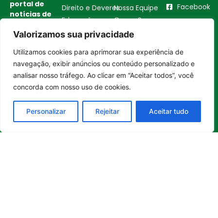
portal de
Facebook
Direito e Deveres
Nossa Equipe
notícias de
Educação e
Quem Somos
Youtube
educação,
Carreira
Contato
Valorizamos sua privacidade
cultura,
Empreendedorismo
Princípios
bem-
Utilizamos cookies para aprimorar sua experiência de
estar,
Saúde e Bem-Estar
Editoriais
Entrar no canal
navegação, exibir anúncios ou conteúdo personalizado e
empreendedorismo,
Sustentabilidade
Política de
turismo,
analisar nosso tráfego. Ao clicar em “Aceitar todos”, você
Tecnologia
Privacidade
tecnologia
concorda com nosso uso de cookies.
Turismo e
Política de
e
Gastronomia
Cookies
sustentabilidade
Personalizar
Rejeitar
Aceitar tudo
no Brasil e
no mundo.
Reúne
histórias
inspiradoras,
boas
iniciativas
,
soluções e
transformações
que