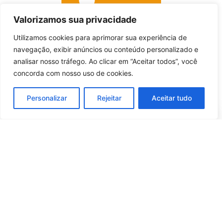
Valorizamos sua privacidade
Utilizamos cookies para aprimorar sua experiência de
Entrar no canal
navegação, exibir anúncios ou conteúdo personalizado e
analisar nosso tráfego. Ao clicar em “Aceitar todos”, você
concorda com nosso uso de cookies.
Personalizar
Rejeitar
Aceitar tudo
Whatsapp
Categorias
Institucional
O
Boa
Linkedin
Notícia
Brasil
Ultimas
Instagram
Brasil
é um
Cultura
notícias
portal de
Facebook
Direito e Deveres
Nossa Equipe
notícias de
Educação e
Quem Somos
Youtube
educação,