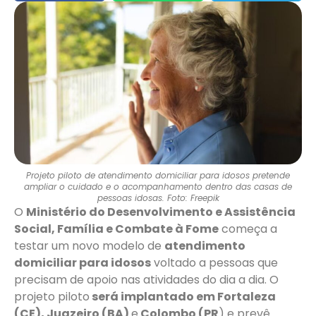
Projeto piloto de atendimento domiciliar para idosos pretende
ampliar o cuidado e o acompanhamento dentro das casas de
pessoas idosas. Foto: Freepik
O
Ministério do Desenvolvimento e Assistência
Social, Família e Combate à Fome
começa a
testar um novo modelo de
atendimento
domiciliar para idosos
voltado a pessoas que
precisam de apoio nas atividades do dia a dia. O
projeto piloto
será implantado em Fortaleza
(CE), Juazeiro (BA)
e
Colombo (PR
) e prevê