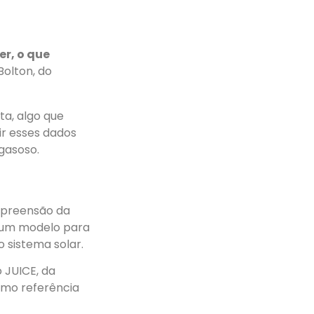
r, o que
 Bolton, do
a, algo que
ir esses dados
gasoso.
mpreensão da
o um modelo para
 sistema solar.
 JUICE, da
omo referência