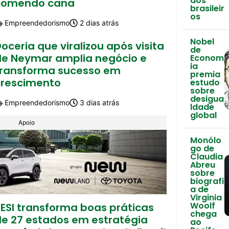
dos
comendo cana
brasileir
os
Empreendedorismo
2 dias atrás
Nobel
oceria que viralizou após visita
de
de Neymar amplia negócio e
Econom
ia
transforma sucesso em
premia
crescimento
estudo
sobre
desigua
Empreendedorismo
3 dias atrás
ldade
global
Apoio
Monólo
go de
Claudia
Abreu
sobre
biografi
a de
Virginia
Woolf
SESI transforma boas práticas
chega
de 27 estados em estratégia
ao