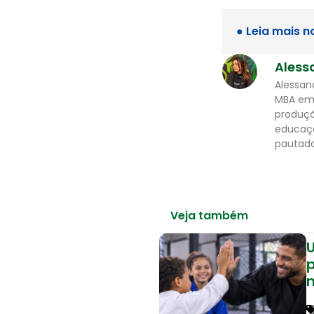
● Leia mais n
Aless
Alessan
MBA em 
produçã
educaçã
pautada
Veja também
U
p
n