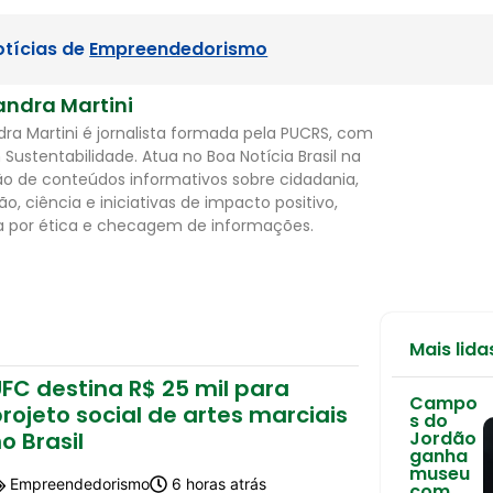
otícias de
Empreendedorismo
andra Martini
dra Martini é jornalista formada pela PUCRS, com
Sustentabilidade. Atua no Boa Notícia Brasil na
o de conteúdos informativos sobre cidadania,
o, ciência e iniciativas de impacto positivo,
 por ética e checagem de informações.
Mais lida
FC destina R$ 25 mil para
Campo
rojeto social de artes marciais
s do
o Brasil
Jordão
ganha
museu
Empreendedorismo
6 horas atrás
com