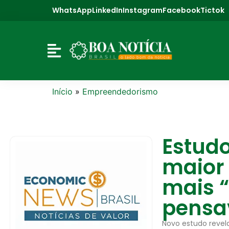
WhatsApp
LinkedIn
Instagram
Facebook
Tictok
Início
»
Empreendedorismo
Estudo
maior 
mais “
pensa
Novo estudo revel