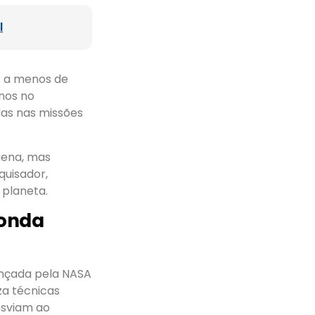
l
s a menos de
nos no
as nas missões
quena, mas
quisador,
 planeta.
sonda
lançada pela NASA
za técnicas
esviam ao