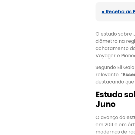
● Receba as 
O estudo sobre 
diâmetro na reg
achatamento dos
Voyager e Pionee
Segundo Eli Gala
relevante. “
Esse
destacando que o
Estudo so
Juno
O avanço do estu
em 2011 e em órb
modernas de rad