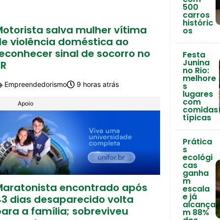
500
carros
históric
Motorista salva mulher vítima
os
de violência doméstica ao
econhecer sinal de socorro no
Festa
Junina
PR
no Rio:
melhore
Empreendedorismo
9 horas atrás
s
lugares
com
Apoio
comidas
típicas
Prática
s
ecológi
cas
ganha
m
Maratonista encontrado após
escala
e já
43 dias desaparecido volta
alcança
ara a família; sobreviveu
m 88%