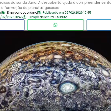
cisos da sonda Juno. A descoberta ajuda a compreender vento
 e a formação de planetas gasosos.
ni
Empreendedorismo
Publicado em 06/02/2026 10:45
/02/2026 10:45
Tempo de leitura: 1 Minuto