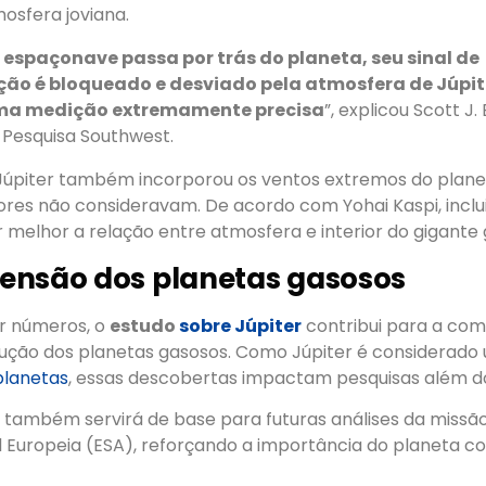
osfera joviana.
espaçonave passa por trás do planeta, seu sinal de
ão é bloqueado e desviado pela atmosfera de Júpite
ma medição extremamente precisa
”, explicou Scott J.
e Pesquisa Southwest.
Júpiter também incorporou os ventos extremos do planet
ores não consideravam. De acordo com Yohai Kaspi, inclu
 melhor a relação entre atmosfera e interior do gigante 
ensão dos planetas gasosos
ar números, o
estudo
sobre Júpiter
contribui para a co
ução dos planetas gasosos. Como Júpiter é considerad
planetas
, essas descobertas impactam pesquisas além do
o também servirá de base para futuras análises da missão
l Europeia (ESA), reforçando a importância do planeta c