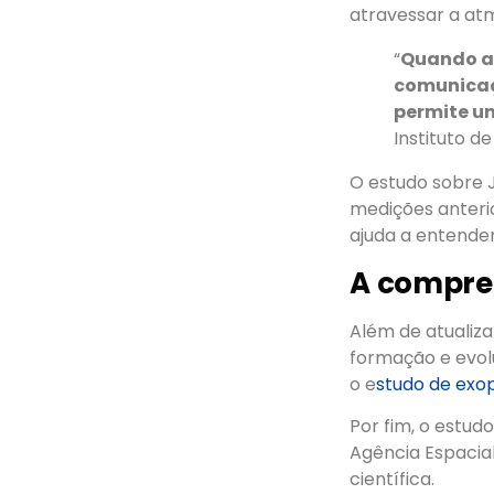
atravessar a atm
“
Quando a 
comunicaç
permite u
Instituto d
O estudo sobre 
medições anteri
ajuda a entender
A compre
Além de atualiz
formação e evol
o e
studo de exo
Por fim, o estud
Agência Espacia
científica.