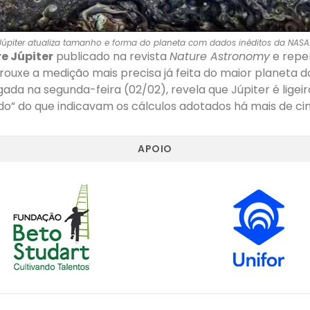
Júpiter atualiza tamanho e forma do planeta com dados inéditos da NASA
e Júpiter
publicado na revista
Nature Astronomy
e repe
rouxe a medição mais precisa já feita do maior planeta do
lgada na segunda-feira (02/02), revela que Júpiter é lig
do” do que indicavam os cálculos adotados há mais de ci
APOIO