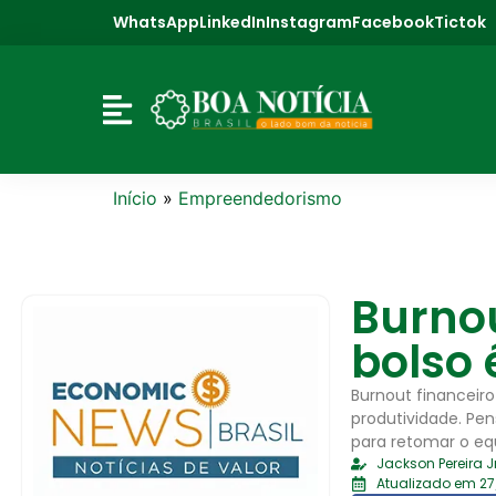
WhatsApp
LinkedIn
Instagram
Facebook
Tictok
Início
»
Empreendedorismo
Burnou
bolso
Burnout financeir
produtividade. Pe
para retomar o equi
Jackson Pereira Jr
Atualizado em 27