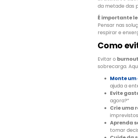
da metade das p
É importante l
Pensar nas solu
respirar e enxe
Como evit
Evitar o
burnout
sobrecarga. Aqui
Monte um 
ajuda a en
Evite gast
agora?”
Crie uma 
imprevistos
Aprenda s
tomar deci
Cuide da 