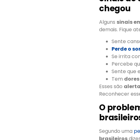
chegou
Alguns
sinais e
demais. Fique at
Sente cans
Perde o so
Se irrita c
Percebe qu
Sente que 
Tem
dores
Esses são
alert
Reconhecer esse
O proble
brasileiro
Segundo uma
pe
brasileiros
dize