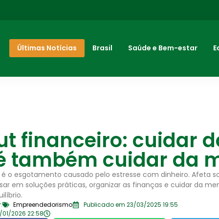
Últimas Notícias
Brasil
Saúde e Bem-estar
E
t financeiro: cuidar d
 é também cuidar da 
o é o esgotamento causado pelo estresse com dinheiro. Afeta s
nsar em soluções práticas, organizar as finanças e cuidar da m
líbrio.
.
Empreendedorismo
Publicado em 23/03/2025 19:55
/01/2026 22:58