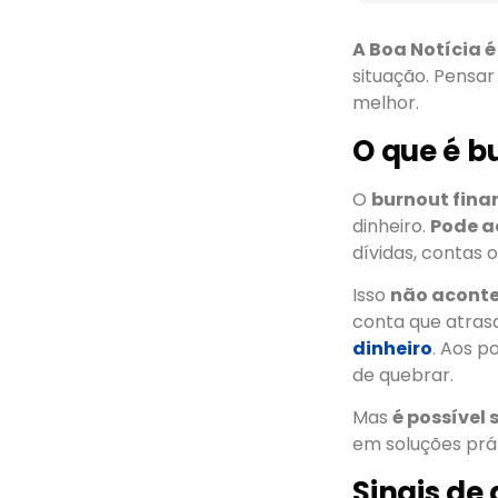
A Boa Notícia é
situação. Pensar
melhor.
O que é b
O
burnout fina
dinheiro.
Pode a
dívidas, contas 
Isso
não aconte
conta que atrasa
dinheiro
. Aos p
de quebrar.
Mas
é possível 
em soluções prát
Sinais de