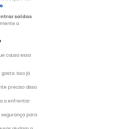
ro
.
ontrar saídas
.
 mente a
?
ue causa essa
gasta. Isso já
nte preciso disso
a a enfrentar
s segurança para
ausas ajudam a