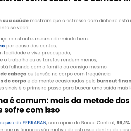
m sua saúde
mostram que o estresse com dinheiro está 
ento se você:
aço constante, mesmo dormindo bem;
no
por causa das contas;
om facilidade e vive preocupado;
e o trabalho ou as tarefas rendem menos;
está falhando com a família ou consigo mesmo;
 de cabeça
ou tensão no corpo com frequência.
as do corpo
e da mente ocasionados pelo
burnout fina
s sinais é o primeiro passo para buscar uma saída mais 
ma é comum: mais da metade dos
s sofre com isso
squisa da FEBRABAN
, com apoio do Banco Central,
56,1%
m que as finanças são motivo de estresse dentro de casa.