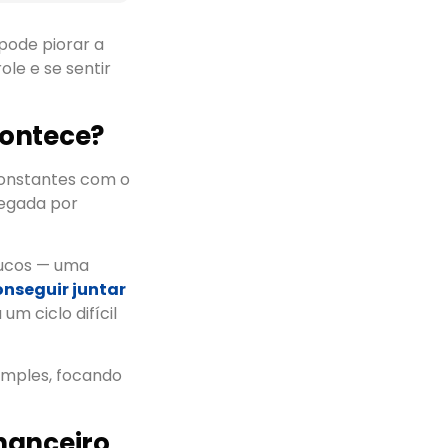
pode piorar a
le e se sentir
contece?
onstantes com o
regada por
oucos — uma
onseguir juntar
um ciclo difícil
imples, focando
inanceiro