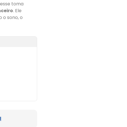
resse toma
nceiro
. Ele
 o sono, o
l