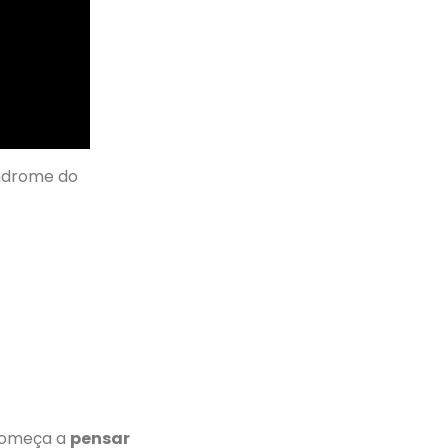
índrome do
 começa a
pensar