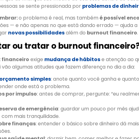
essoas se sente pressionada por
problemas de dinhei
embrar:
o problema é real, mas também
é possível enc
ções — e não apenas no que está dando errado — ajuda a
rgar
novas possibilidades
além do
burnout financeiro
.
ar ou tratar o burnout financeiro
 financeiro
exige
mudança de hábitos
e atenção ao q
 vão algumas atitudes que fazem diferença no dia a dia:
orçamento simples
: anote quanto você ganha e quanto 
tender onde está o problema.
os por impulso
: antes de comprar, pergunte: “eu realme
reserva de emergência
: guardar um pouco por mês ajud
 com mais tranquilidade.
obre finanças
: entender o básico sobre dinheiro dá mai
sões.
sua saúde mental
: dormir bem, comer melhor e fazer p