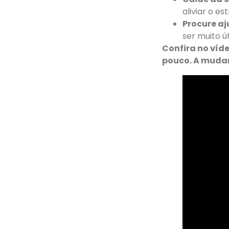
aliviar o es
Procure aj
ser muito úti
Confira no víd
pouco. A muda