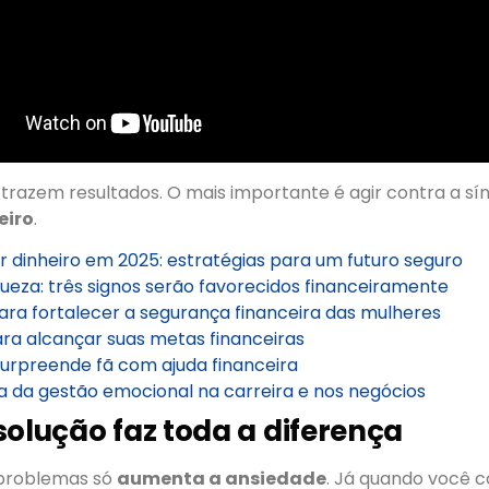
trazem resultados. O mais importante é agir contra a s
eiro
.
 dinheiro em 2025: estratégias para um futuro seguro
ueza: três signos serão favorecidos financeiramente
ara fortalecer a segurança financeira das mulheres
ra alcançar suas metas financeiras
surpreende fã com ajuda financeira
a da gestão emocional na carreira e nos negócios
solução faz toda a diferença
 problemas só
aumenta a ansiedade
. Já quando você