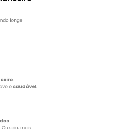
indo longe
nceiro
.
leve e
saudáve
l.
 dos
 Ou seja, mais