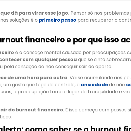
 que dá para virar esse jogo.
Pensar só nos problemas 
 nas soluções é o
primeiro passo
para recuperar o contro
urnout financeiro e por que isso a
nceiro
é o cansaço mental causado por preocupações c
contecer com qualquer pessoa
que se sinta sobrecar
ou pela sensação de não conseguir sair do aperto.
ce de uma hora para outra
. Vai se acumulando aos p
, um gasto que foge do controle, a
ansiedade
de não
c
oucos, a preocupação toma o lugar da tranquilidade e vira 
sair do burnout financeiro
. E isso começa com passos s
icas.
 alerta: como saber se o burnout f