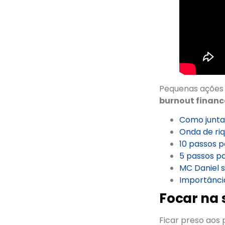
Pequenas ações 
burnout financ
Como juntar
Onda de riq
10 passos p
5 passos pa
MC Daniel 
Importânci
Focar na 
Ficar preso aos