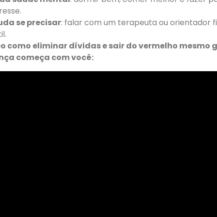
tresse.
uda se precisar
: falar com um terapeuta ou orientador 
l.
eo como eliminar dívidas e sair do vermelho mesmo
nça começa com você: