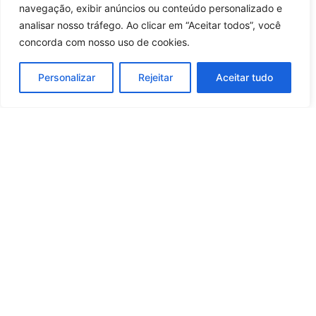
Carregar mais notícias
navegação, exibir anúncios ou conteúdo personalizado e
analisar nosso tráfego. Ao clicar em “Aceitar todos”, você
concorda com nosso uso de cookies.
Personalizar
Rejeitar
Aceitar tudo
Whatsapp
Categorias
Institucional
O
Boa
Linkedin
Notícia
Brasil
Ultimas
Instagram
Brasil
é um
Cultura
notícias
portal de
Facebook
Direito e Deveres
Nossa Equipe