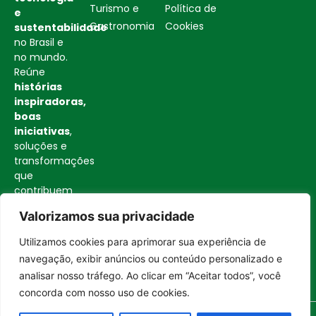
Turismo e
Política de
e
Gastronomia
Cookies
sustentabilidade
no Brasil e
no mundo.
Reúne
histórias
inspiradoras,
boas
iniciativas
,
soluções e
transformações
que
contribuem
para uma
Valorizamos sua privacidade
sociedade
mais
Utilizamos cookies para aprimorar sua experiência de
consciente
Entrar no canal
navegação, exibir anúncios ou conteúdo personalizado e
e
analisar nosso tráfego. Ao clicar em “Aceitar todos”, você
construtiva.
concorda com nosso uso de cookies.