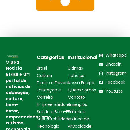
Whatsapp
Categorias
Institucional
O
Boa
Linkedin
Notícia
Brasil
Ultimas
Instagram
Brasil
é um
Cultura
notícias
portal de
Facebook
Direito e Deveres
Nossa Equipe
notícias de
Educação e
Quem Somos
Youtube
educação,
Carreira
Contato
cultura,
Empreendedorismo
Princípios
bem-
estar,
Saúde e Bem-Estar
Editoriais
empreendedorismo,
Sustentabilidade
Política de
turismo,
Tecnologia
Privacidade
tecnologia