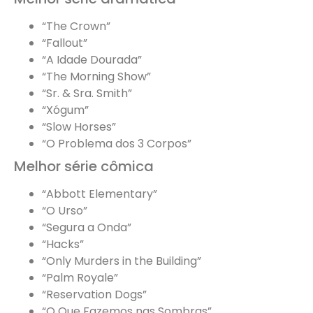
“The Crown”
“Fallout”
“A Idade Dourada”
“The Morning Show”
“Sr. & Sra. Smith”
“Xógum”
“Slow Horses”
“O Problema dos 3 Corpos”
Melhor série cômica
“Abbott Elementary”
“O Urso”
“Segura a Onda”
“Hacks”
“Only Murders in the Building”
“Palm Royale”
“Reservation Dogs”
“O Que Fazemos nas Sombras”