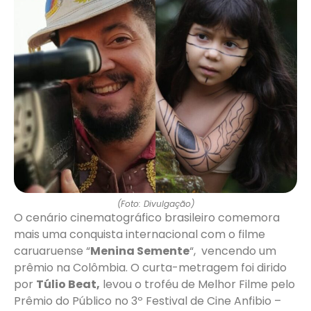
(Foto: Divulgação)
O cenário cinematográfico brasileiro comemora
mais uma conquista internacional com o filme
caruaruense “
Menina Semente
“, vencendo um
prêmio na Colômbia. O curta-metragem foi dirido
por
Túlio Beat,
levou o troféu de Melhor Filme pelo
Prêmio do Público no 3º Festival de Cine Anfibio –