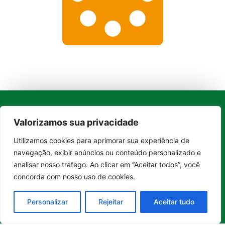
Whatsapp
Valorizamos sua privacidade
Categorias
Institucional
O
Boa
Linkedin
Utilizamos cookies para aprimorar sua experiência de
Notícia
Brasil
Ultimas
Entrar no canal
Instagram
navegação, exibir anúncios ou conteúdo personalizado e
Brasil
é um
Cultura
notícias
portal de
analisar nosso tráfego. Ao clicar em “Aceitar todos”, você
Facebook
Direito e Deveres
Nossa Equipe
notícias de
concorda com nosso uso de cookies.
Educação e
Quem Somos
Youtube
educação,
Carreira
Contato
cultura,
Personalizar
Rejeitar
Aceitar tudo
Empreendedorismo
Princípios
bem-
estar,
Saúde e Bem-Estar
Editoriais