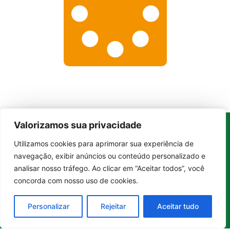
Valorizamos sua privacidade
Utilizamos cookies para aprimorar sua experiência de
Whatsapp
Categorias
Institucional
Entrar no canal
O
navegação, exibir anúncios ou conteúdo personalizado e
Boa
Linkedin
Notícia
Brasil
Ultimas
analisar nosso tráfego. Ao clicar em “Aceitar todos”, você
Instagram
Brasil
é um
Cultura
notícias
concorda com nosso uso de cookies.
portal de
Facebook
Direito e Deveres
Nossa Equipe
notícias de
Educação e
Quem Somos
Personalizar
Rejeitar
Aceitar tudo
Youtube
educação,
Carreira
Contato
cultura,