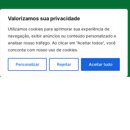
Whatsapp
Valorizamos sua privacidade
Categorias
Institucional
O
Boa
Linkedin
Utilizamos cookies para aprimorar sua experiência de
Notícia
Brasil
Ultimas
Entrar no canal
Instagram
navegação, exibir anúncios ou conteúdo personalizado e
Brasil
é um
Cultura
notícias
analisar nosso tráfego. Ao clicar em “Aceitar todos”, você
portal de
Facebook
Direito e Deveres
Nossa Equipe
notícias de
concorda com nosso uso de cookies.
Educação e
Quem Somos
Youtube
educação,
Carreira
Contato
cultura,
Personalizar
Rejeitar
Aceitar tudo
Empreendedorismo
Princípios
bem-
estar,
Saúde e Bem-Estar
Editoriais
empreendedorismo,
Sustentabilidade
Política de
turismo,
Tecnologia
Privacidade
tecnologia
Turismo e
Política de
e
Gastronomia
Cookies
sustentabilidade
no Brasil e
no mundo.
Reúne
histórias