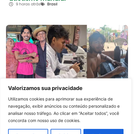
9 horas atrás
Brasil
Valorizamos sua privacidade
Indigena aprovado em Medicina
transforma vídeos nas redes em
Utilizamos cookies para aprimorar sua experiência de
renda para custear estudo
Entrar no canal
navegação, exibir anúncios ou conteúdo personalizado e
10 horas atrás
Educação e Carreira
analisar nosso tráfego. Ao clicar em “Aceitar todos”, você
concorda com nosso uso de cookies.
Carregar mais notícias