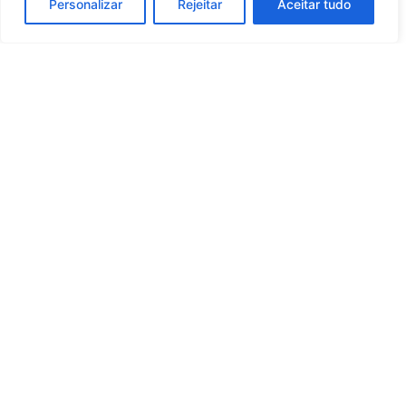
Personalizar
Rejeitar
Aceitar tudo
Whatsapp
Categorias
Institucional
O
Boa
Linkedin
Notícia
Brasil
Ultimas
Instagram
Brasil
é um
Cultura
notícias
portal de
Facebook
Direito e Deveres
Nossa Equipe
notícias de
Educação e
Quem Somos
Youtube
educação,