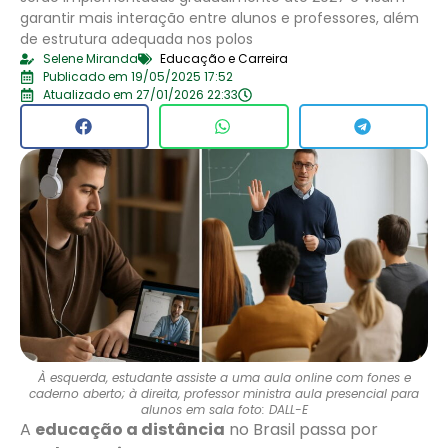
garantir mais interação entre alunos e professores, além
de estrutura adequada nos polos
Selene Miranda
Educação e Carreira
Publicado em 19/05/2025 17:52
Atualizado em 27/01/2026 22:33
À esquerda, estudante assiste a uma aula online com fones e
caderno aberto; à direita, professor ministra aula presencial para
alunos em sala foto: DALL-E
A
educação a distância
no Brasil passa por