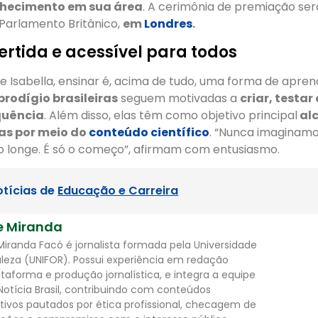
nhecimento em sua área
. A cerimônia de premiação ser
 Parlamento Britânico,
em
Londres
.
ertida e acessível para todos
e Isabella, ensinar é, acima de tudo, uma forma de aprend
prodígio brasileiras
seguem motivadas a
criar, testar
quência
. Além disso, elas têm como objetivo principal
al
as por meio do
conteúdo científico
. “Nunca imaginam
 longe. É só o começo”, afirmam com entusiasmo.
otícias de
Educação e Carreira
e Miranda
Miranda Facó é jornalista formada pela Universidade
aleza (UNIFOR). Possui experiência em redação
ataforma e produção jornalística, e integra a equipe
Notícia Brasil, contribuindo com conteúdos
tivos pautados por ética profissional, checagem de