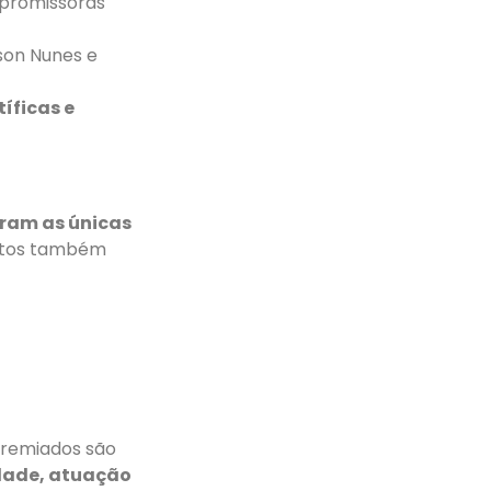
 promissoras
son Nunes e
íficas e
ram as únicas
entos também
 premiados são
idade, atuação