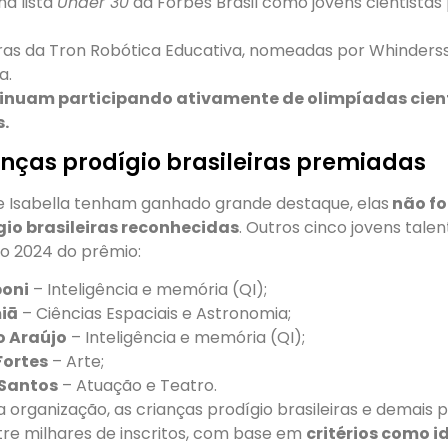
a lista
Under 30
da Forbes Brasil como jovens cientistas
as da Tron Robótica Educativa, nomeadas por Whinders
a.
inuam participando ativamente de olimpíadas cient
s.
anças prodígio brasileiras premiadas
e Isabella tenham ganhado grande destaque, elas
não fo
gio brasileiras reconhecidas
. Outros cinco jovens tal
ão 2024 do prêmio:
oni
– Inteligência e memória (QI);
miā
– Ciências Espaciais e Astronomia;
o Araújo
– Inteligência e memória (QI);
Fortes
– Arte;
Santos
– Atuação e Teatro.
organização, as crianças prodígio brasileiras e demais
tre milhares de inscritos, com base em
critérios como 