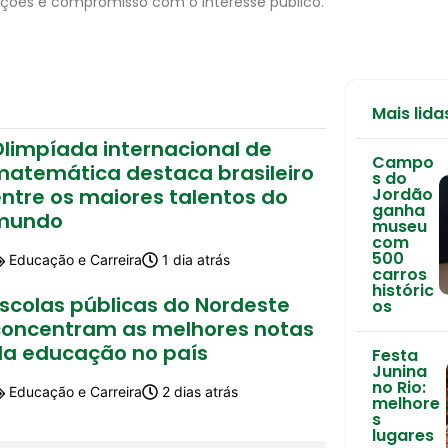
ções e compromisso com o interesse público.
Mais lida
Olimpíada internacional de
Campo
matemática destaca brasileiro
s do
ntre os maiores talentos do
Jordão
ganha
mundo
museu
com
500
Educação e Carreira
1 dia atrás
carros
históric
Escolas públicas do Nordeste
os
concentram as melhores notas
da educação no país
Festa
Junina
no Rio:
Educação e Carreira
2 dias atrás
melhore
s
lugares