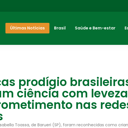
Últimas Notícias
Brasil
Saúde e Bem-estar
E
as prodígio brasileira
am ciência com leveza
ometimento nas rede
s
 Isabella Toassa, de Barueri (SP), foram reconhecidas como cria