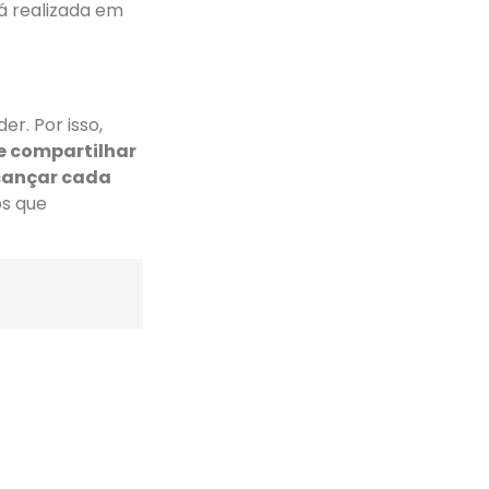
á realizada em
er. Por isso,
 e compartilhar
cançar cada
os que