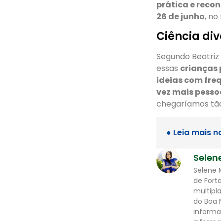
prática e reco
26 de junho
, no
Ciência div
Segundo Beatriz 
essas
crianças 
ideias com fre
vez mais pesso
chegaríamos tão
● Leia mais n
Selen
Selene 
de Fort
multipl
do Boa 
informa