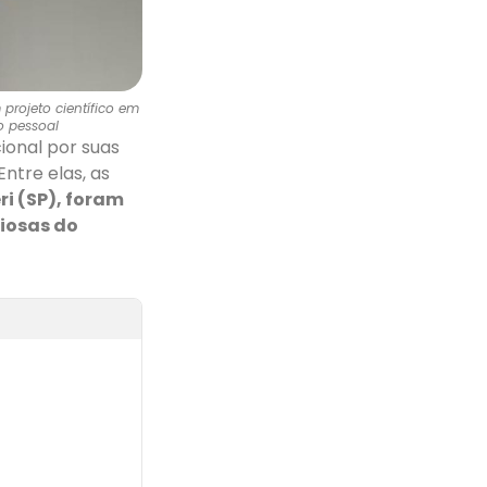
 projeto científico em
o pessoal
ional por suas
Entre elas, as
ri (SP), foram
giosas do