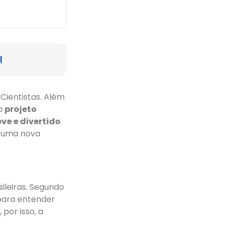
l
Cientistas. Além
o
projeto
ve e divertido
o uma nova
ileiras. Segundo
para entender
por isso, a