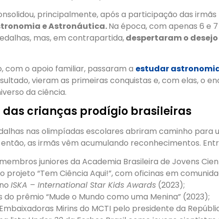
onsolidou, principalmente, após a participação das irmãs
Astronomia e Astronáutica.
Na época, com apenas 6 e 7 
dalhas, mas, em contrapartida,
despertaram o desejo
o, com o apoio familiar, passaram a
estudar astronomi
ultado, vieram as primeiras conquistas e, com elas, o 
niverso da ciência.
 das crianças prodígio brasileiras
dalhas nas olimpíadas escolares abriram caminho para u
e então, as irmãs vêm acumulando reconhecimentos. Entre
embros juniores da Academia Brasileira de Jovens Cient
o projeto “Tem Ciência Aqui!”, com oficinas em comunidad
 no
ISKA – International Star Kids Awards
(2023);
 do prêmio “Mude o Mundo como uma Menina” (2023);
mbaixadoras Mirins do MCTI pelo presidente da Repúblic