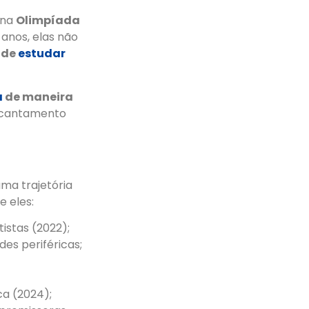
 na
Olimpíada
anos, elas não
 de
estudar
a
de maneira
encantamento
ma trajetória
 eles:
istas (2022);
es periféricas;
a (2024);