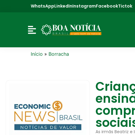
WhatsApp
LinkedIn
Instagram
Facebook
Tictok
Início
»
Borracha
Crianç
ensin
compr
sociai
As irmãs Beatriz e