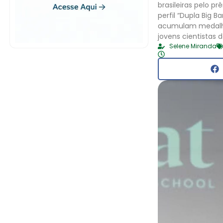
brasileiras pelo p
perfil “Dupla Big B
acumulam medalhas
jovens cientistas d
Selene Miranda