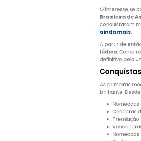
O interesse se c
Brasileira de 
conquistaram me
ainda mais
.
A partir de entã
lúdica.
Como res
definitivo pelo u
Conquistas
As primeiras me
brilhante. Desd
Nomeadas m
Criadoras d
Premiação
Vencedoras
Nomeadas E