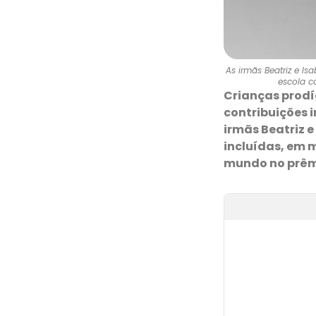
As irmãs Beatriz e Is
escola c
Crianças prodíg
contribuições 
irmãs Beatriz e
incluídas, em m
mundo no prê