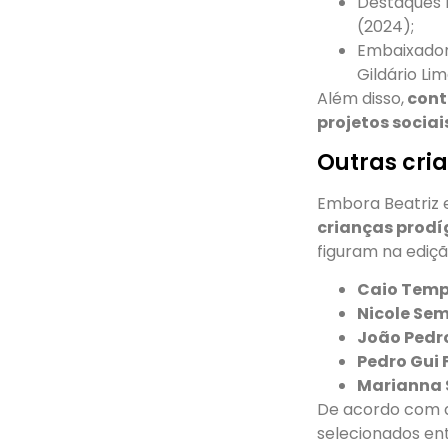
Destaques n
(2024);
Embaixador
Gildário Lim
Além disso,
cont
projetos sociai
Outras cri
Embora Beatriz 
crianças prodí
figuram na ediç
Caio Temp
Nicole Se
João Pedr
Pedro Gui 
Marianna 
De acordo com a 
selecionados en