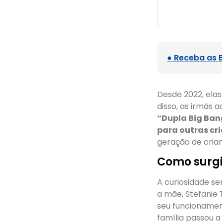
● Receba as 
Desde 2022, elas
disso, as irmãs 
“Dupla Big Ban
para outras cr
geração de crian
Como surgir
A curiosidade se
a mãe, Stefanie
seu funcionamen
família passou a