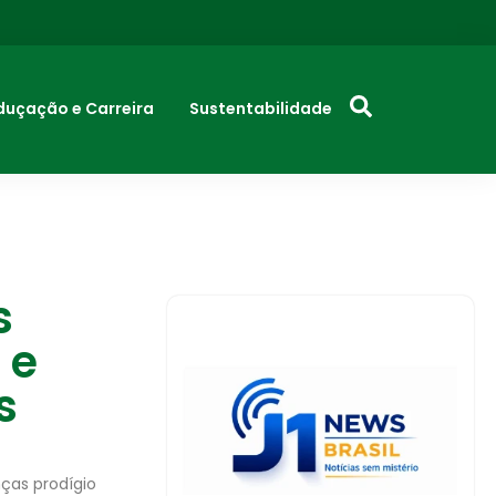
duçação e Carreira
Sustentabilidade
s
 e
s
nças prodígio