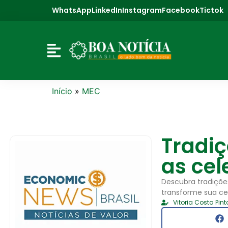
WhatsApp
LinkedIn
Instagram
Facebook
Tictok
Início
»
MEC
Tradiç
as cel
Descubra tradiçõe
transforme sua ce
Vitoria Costa Pint