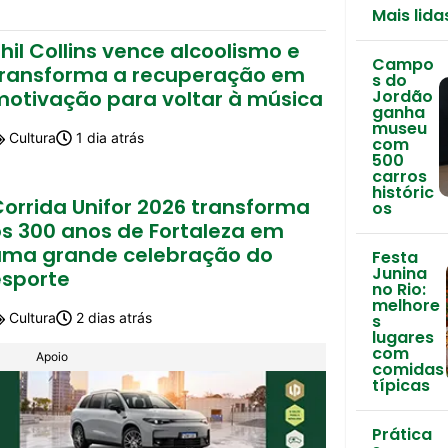
Mais lida
hil Collins vence alcoolismo e
Campo
transforma a recuperação em
s do
motivação para voltar à música
Jordão
ganha
museu
Cultura
1 dia atrás
com
500
carros
históric
Corrida Unifor 2026 transforma
os
os 300 anos de Fortaleza em
uma grande celebração do
Festa
Junina
esporte
no Rio:
melhore
Cultura
2 dias atrás
s
lugares
com
Apoio
comidas
típicas
Prática