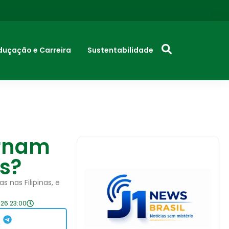
duçação e Carreira
Sustentabilidade
ornam
es?
nas Filipinas, e
26 23:00