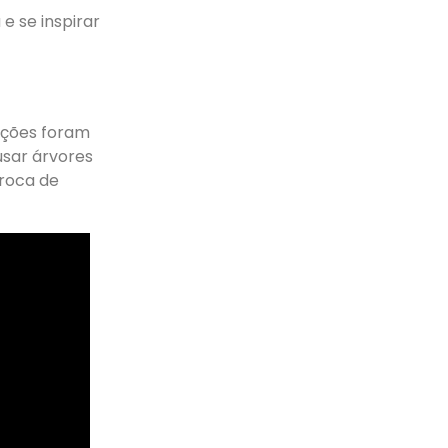
e se inspirar
dições foram
usar árvores
troca de