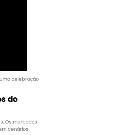
l uma celebração
os do
es. Os mercados
 em cenários