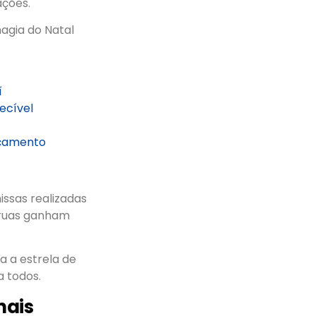
ações.
agia do Natal
í
ecível
rçamento
issas realizadas
 ruas ganham
a a estrela de
a todos.
nais