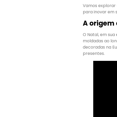
Vamos explorar 
para inovar em 
A origem 
O Natal, em sua
moldadas ao lon
decoradas na Eu
presentes.