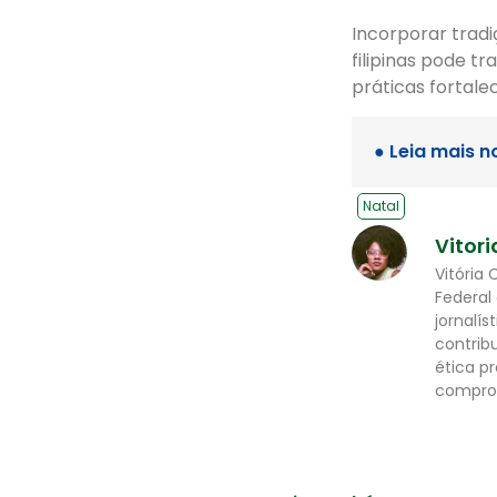
Incorporar trad
filipinas pode t
práticas fortale
● Leia mais n
Natal
Vitori
Vitória 
Federal
jornalís
contrib
ética p
comprom