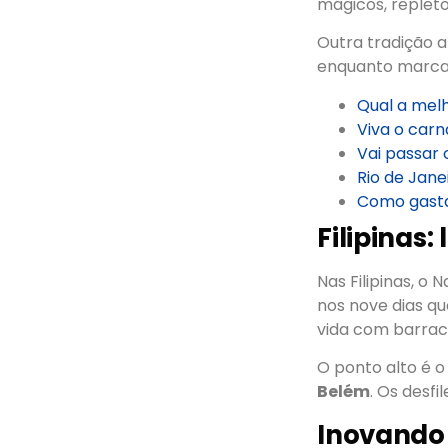
mágicos, replet
Outra tradição 
enquanto marca 
Qual a mel
Viva o carn
Vai passar 
Rio de Jane
Como gasta
Filipinas:
Nas Filipinas, o
nos nove dias q
vida com barrac
O ponto alto é o
Belém
. Os desf
Inovando 