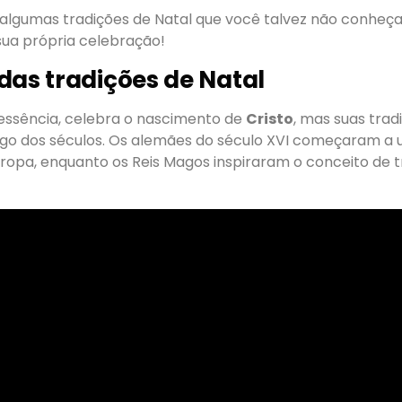
algumas tradições de Natal que você talvez não conheça 
sua própria celebração!
das tradições de Natal
 essência, celebra o nascimento de
Cristo
, mas suas tra
go dos séculos. Os alemães do século XVI começaram a 
ropa, enquanto os Reis Magos inspiraram o conceito de 