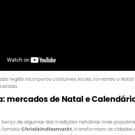
da região incorporou costumes locais, tornando o Nata
acetada.
 mercados de Natal e Calendári
o berço de algumas das tradições natalinas mais popular
 o famoso
Christkindlesmarkt
, transformam as cidades