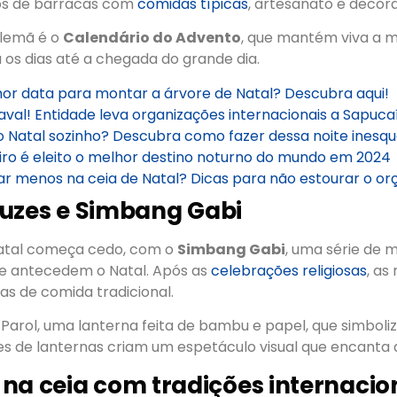
os de barracas com
comidas típicas
, artesanato e decor
alemã é o
Calendário do Advento
, que mantém viva a m
os dias até a chegada do grande dia.
hor data para montar a árvore de Natal? Descubra aqui!
aval! Entidade leva organizações internacionais a Sapuca
o Natal sozinho? Descubra como fazer dessa noite inesqu
iro é eleito o melhor destino noturno do mundo em 2024
r menos na ceia de Natal? Dicas para não estourar o o
 luzes e Simbang Gabi
 Natal começa cedo, com o
Simbang Gabi
, uma série de m
ue antecedem o Natal. Após as
celebrações religiosas
, as
as de comida tradicional.
 Parol, uma lanterna feita de bambu e papel, que simboliz
iles de lanternas criam um espetáculo visual que encanta 
na ceia com tradições internacio