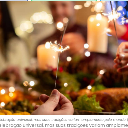
lebração universal, mas suas tradições variam amplamente pelo mundo 
elebração universal, mas suas tradições variam amplam