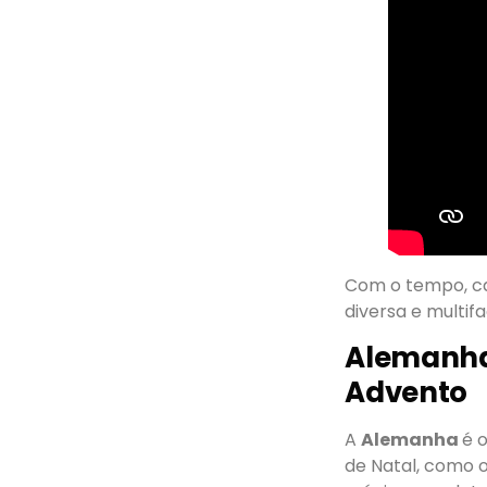
Com o tempo, ca
diversa e multif
Alemanha:
Advento
A
Alemanha
é 
de Natal, como