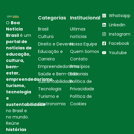
Whatsapp
Categorias
Institucional
O
Boa
Linkedin
Notícia
Brasil
Ultimas
Instagram
Brasil
é um
Cultura
notícias
portal de
Facebook
Direito e Deveres
Nossa Equipe
notícias de
Educação e
Quem Somos
Youtube
educação,
Carreira
Contato
cultura,
Empreendedorismo
Princípios
bem-
estar,
Saúde e Bem-Estar
Editoriais
empreendedorismo,
Sustentabilidade
Política de
turismo,
Tecnologia
Privacidade
tecnologia
Turismo e
Política de
e
Gastronomia
Cookies
sustentabilidade
no Brasil e
no mundo.
Reúne
histórias