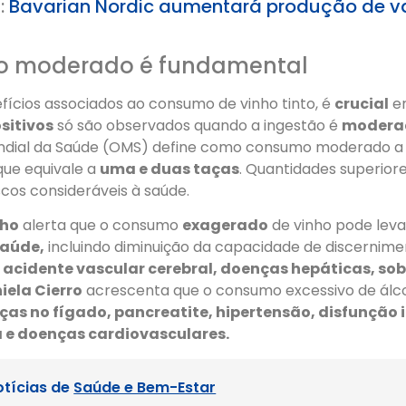
:
Bavarian Nordic aumentará produção de v
o moderado é fundamental
fícios associados ao consumo de vinho tinto, é
crucial
en
ositivos
só são observados quando a ingestão é
modera
dial da Saúde (OMS) define como consumo moderado a i
que equivale a
uma e duas taças
. Quantidades superior
cos consideráveis à saúde.
lho
alerta que o consumo
exagerado
de vinho pode leva
saúde,
incluindo diminuição da capacidade de discernim
 acidente vascular cerebral, doenças hepáticas, so
iela Cierro
acrescenta que o consumo excessivo de álc
ças no fígado, pancreatite, hipertensão, disfunção
ra e doenças cardiovasculares.
otícias de
Saúde e Bem-Estar