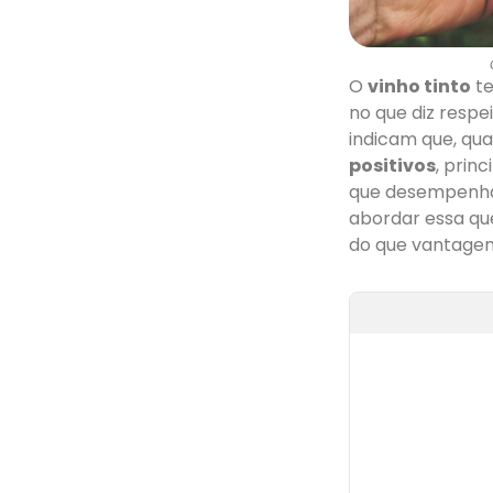
O
vinho tinto
te
no que diz respe
indicam que, q
positivos
, prin
que desempenham
abordar essa qu
do que vantagen