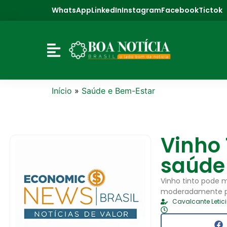
WhatsApp
LinkedIn
Instagram
Facebook
Tictok
Início
»
Saúde e Bem-Estar
Vinho 
saúde
Vinho tinto pode 
moderadamente par
Cavalcante Letic