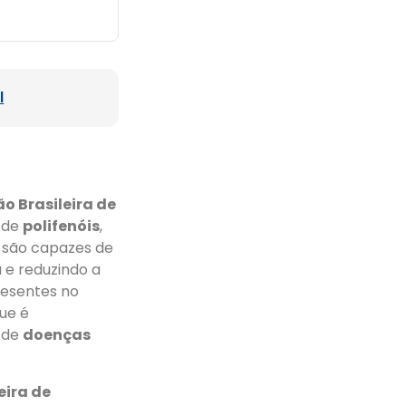
l
o Brasileira de
o de
polifenóis
,
 são capazes de
 e reduzindo a
resentes no
que é
s de
doenças
eira de