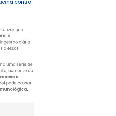
acina contra
fatizar que
da
. A
ngestão diária
es a essas
r a uma série de
ento, aumento do
brepeso e
ool pode causar
 imunológica,