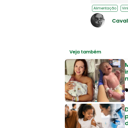
Alimentação
Vi
Caval
Veja também
M
i
p
d