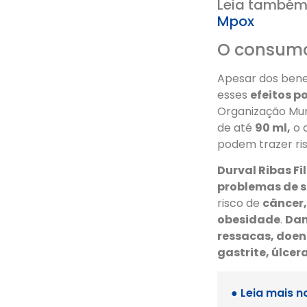
Leia também
Mpox
O consum
Apesar dos bene
esses
efeitos p
Organização Mun
de até
90 ml,
o 
podem trazer ris
Durval Ribas Fi
problemas de 
risco de
câncer,
obesidade
.
Dan
ressacas, doen
gastrite, úlce
● Leia mais n