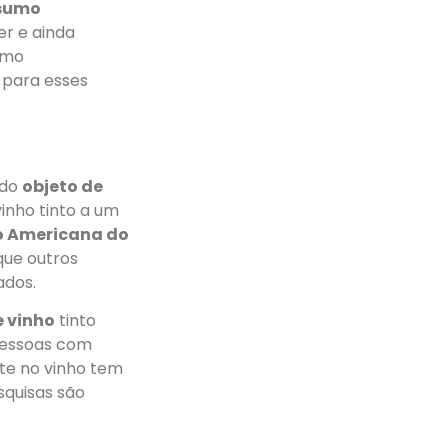
sumo
er e ainda
omo
m para esses
ido
objeto de
inho tinto a um
o Americana do
que outros
ados.
 vinho
tinto
pessoas com
nte no vinho tem
squisas são