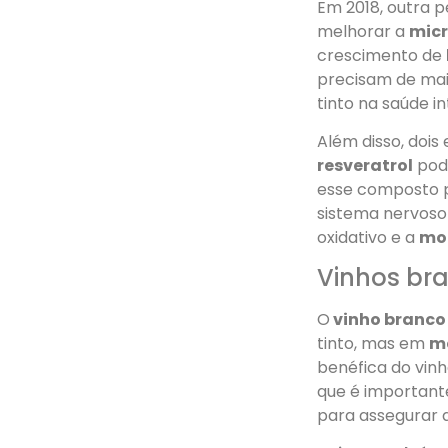
Em 2018, outra 
melhorar a
mic
crescimento de
precisam de mai
tinto na saúde in
Além disso, dois
resveratrol
pode
esse composto 
sistema nervoso 
oxidativo e a
mor
Vinhos br
O
vinho branco
tinto, mas em
m
benéfica do vinh
que é important
para assegurar 