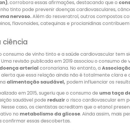
an)
, corrobora essas afirmações, destacando que o
con
inho tinto pode prevenir doenças cardiovasculares, cânc
tema nervoso.
Além do resveratrol, outros compostos c
ninos, flavonoides, catequinas e procianidinas contribue
a ciência
o consumo de vinho tinto e a saúde cardiovascular tem s
 Uma revisão publicada em 2019 associou o consumo de v
 doença arterial
coronariana. No entanto, a
Associaçã
)
alerta que essa relação ainda não é totalmente clara e 
uma
alimentação saudável,
podem influenciar os result
realizado em 2015, sugeriu que o consumo de
uma taça de
eição saudável pode
reduzir
o risco cardiovascular em 
. Nesse caso, os cientistas acreditam que o etanol prese
cativo no
metabolismo da glicose
. Ainda assim, mais pe
a confirmar essas descobertas.