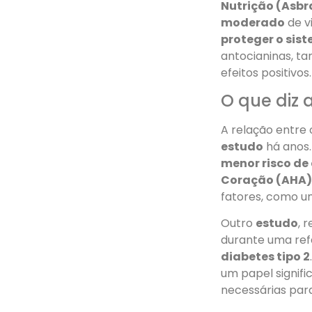
Nutrição (Asbr
moderado
de v
proteger o sis
antocianinas, ta
efeitos positivos.
O que diz 
A relação entre 
estudo
há anos.
menor risco de
Coração (AHA
fatores, como 
Outro
estudo
, 
durante uma ref
diabetes tipo 2
um papel signifi
necessárias par