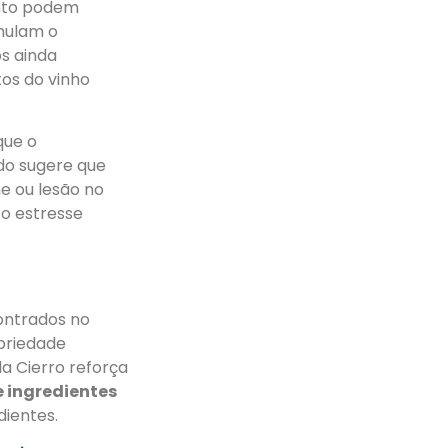
into podem
mulam o
os ainda
os do vinho
que o
udo sugere que
 ou lesão no
 o estresse
ntrados no
priedade
la Cierro reforça
e ingredientes
dientes.