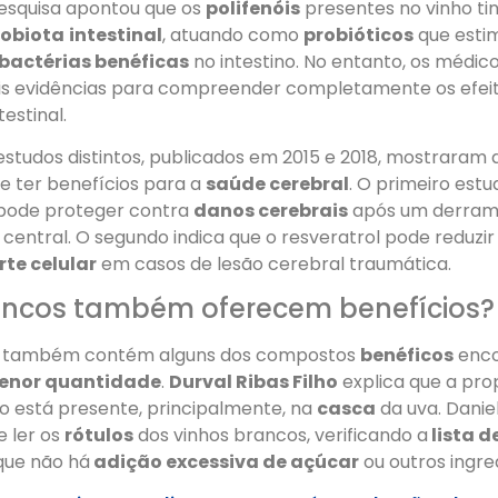
pesquisa apontou que os
polifenóis
presentes no vinho t
robiota
intestinal
, atuando como
probióticos
que esti
bactérias benéficas
no intestino. No entanto, os médic
s evidências para compreender completamente os efeit
testinal.
 estudos distintos, publicados em 2015 e 2018, mostraram 
 ter benefícios para a
saúde cerebral
. O primeiro est
pode proteger contra
danos cerebrais
após um derrame
central. O segundo indica que o resveratrol pode reduzir
te celular
em casos de lesão cerebral traumática.
ancos também oferecem benefícios?
também contém alguns dos compostos
benéficos
enco
enor quantidade
.
Durval Ribas Filho
explica que a pro
o está presente, principalmente, na
casca
da uva. Danie
e ler os
rótulos
dos vinhos brancos, verificando a
lista d
que não há
adição excessiva de açúcar
ou outros ingre