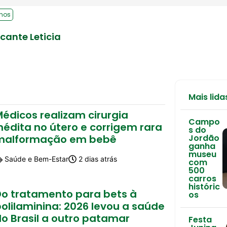
nhos
cante Leticia
Mais lida
édicos realizam cirurgia
Campo
nédita no útero e corrigem rara
s do
malformação em bebê
Jordão
ganha
museu
Saúde e Bem-Estar
2 dias atrás
com
500
carros
históric
Do tratamento para bets à
os
olilaminina: 2026 levou a saúde
o Brasil a outro patamar
Festa