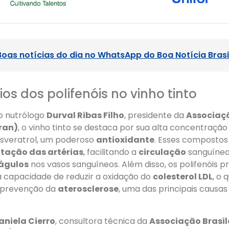
Boas notícias do dia no WhatsApp do Boa Notícia Brasi
ios dos polifenóis no vinho tinto
o nutrólogo
Durval Ribas Filho
, presidente da
Associaçã
ran)
, o vinho tinto se destaca por sua alta concentraçã
esveratrol, um poderoso
antioxidante
. Esses compostos
atação das artérias
, facilitando a
circulação
sanguínea
águlos
nos vasos sanguíneos. Além disso, os polifenóis p
a capacidade de reduzir a oxidação do
colesterol LDL
, o 
 prevenção da
aterosclerose
, uma das principais causa
aniela Cierro
, consultora técnica da
Associação Brasil