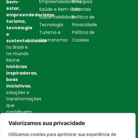
Empreendedorismo
Princípios
bem-
estar,
Saúde e Bem-Estar
Editoriais
empreendedorismo,
Sustentabilidade
Política de
turismo,
Tecnologia
Privacidade
tecnologia
Turismo e
Política de
e
Gastronomia
Cookies
sustentabilidade
no Brasil e
no mundo.
Reúne
histórias
inspiradoras,
boas
iniciativas
,
soluções e
transformações
que
contribuem
para uma
Valorizamos sua privacidade
sociedade
mais
Utilizamos cookies para aprimorar sua experiência de
consciente
Entrar no canal