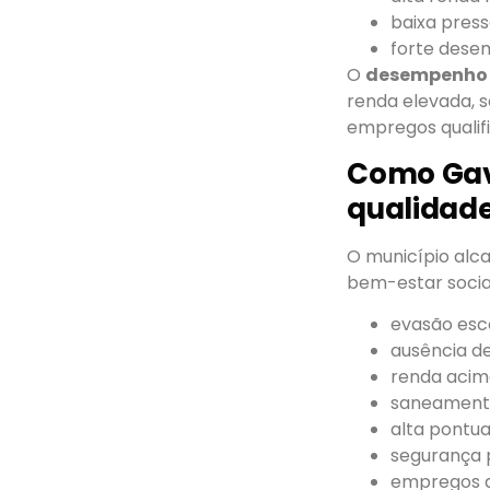
baixa pres
forte dese
O
desempenho
renda elevada, s
empregos qualifi
Como Gavi
qualidade
O município alc
bem-estar socia
evasão esc
ausência de
renda acim
saneament
alta pontu
segurança 
empregos q