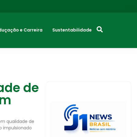
duçação e Carreira
Sustentabilidade
dade de
em
 em qualidade de
o impulsionado