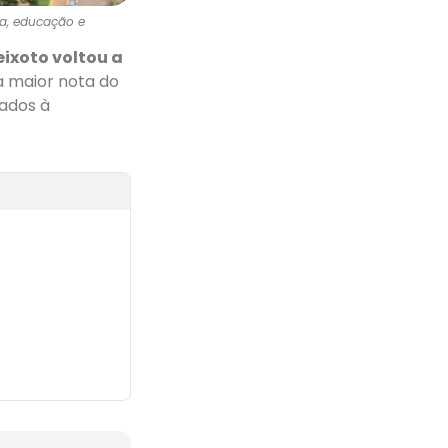
da, educação e
ixoto voltou a
a maior nota do
gados à