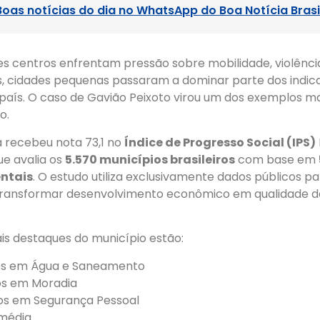
Boas notícias do dia no WhatsApp do Boa Notícia Brasi
s centros enfrentam pressão sobre mobilidade, violência
os, cidades pequenas passaram a dominar parte dos indi
país. O caso de Gavião Peixoto virou um dos exemplos ma
o.
a recebeu nota 73,1 no
Índice de Progresso Social (IPS)
e avalia os
5.570 municípios brasileiros
com base em
entais
. O estudo utiliza exclusivamente dados públicos p
ransformar desenvolvimento econômico em qualidade de
ais destaques do município estão:
os em Água e Saneamento
os em Moradia
os em Segurança Pessoal
 média