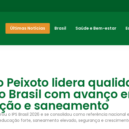
Últimas Notícias
Brasil
Saúde e Bem-estar
E
 Peixoto lidera quali
no Brasil com avanço 
ção e saneamento
erou o IPS Brasil 2026 e se consolidou como referência nacional
educação forte, saneamento elevado, segurança e cresciment