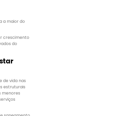
a a maior do
ar crescimento
evados do
star
e de vida nas
 estruturais
os menores
serviços
de saneamento.