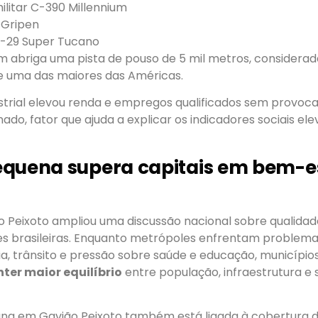
ilitar C-390 Millennium
 Gripen
-29 Super Tucano
 abriga uma pista de pouso de 5 mil metros, considerad
 uma das maiores das Américas.
strial elevou renda e empregos qualificados sem provoc
do, fator que ajuda a explicar os indicadores sociais el
equena supera capitais em bem-e
o Peixoto ampliou uma discussão nacional sobre qualidad
s brasileiras. Enquanto metrópoles enfrentam problemas
cia, trânsito e pressão sobre saúde e educação, municípi
ter maior equilíbrio
entre população, infraestrutura e 
na em Gavião Peixoto também está ligada à cobertura 