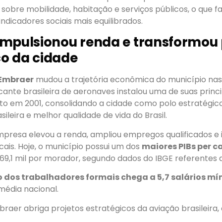
sobre mobilidade, habitação e serviços públicos, o que fac
dicadores sociais mais equilibrados.
mpulsionou renda e transformou p
o da cidade
Embraer
mudou a trajetória econômica do município nas
cante brasileira de aeronaves instalou uma de suas princ
o em 2001, consolidando a cidade como polo estratégico
ileira e melhor qualidade de vida do Brasil.
presa elevou a renda, ampliou empregos qualificados e 
cais. Hoje, o município possui um dos
maiores PIBs per ca
9,1 mil por morador, segundo dados do IBGE referentes a
o dos trabalhadores formais chega a 5,7 salários m
média nacional.
raer abriga projetos estratégicos da aviação brasileira,