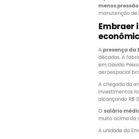
menos pressão
manutenção de in
Embraer i
econômic
A
presença da
décadas. A fabri
em Gavião Peixot
aeroespacial bras
A chegada da em
investimentos lo
alcançando R$ 36
O
salário médi
muito acima da 
A unidade da Emb