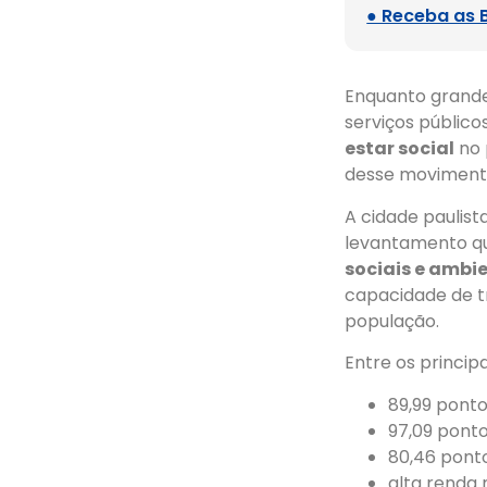
● Receba as 
Enquanto grande
serviços públic
estar social
no 
desse moviment
A cidade paulist
levantamento qu
sociais e ambi
capacidade de t
população.
Entre os princip
89,99 pont
97,09 pont
80,46 pont
alta renda