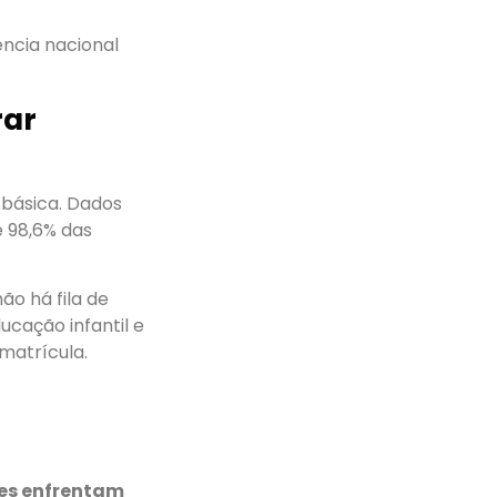
ência nacional
rar
 básica. Dados
 98,6% das
ão há fila de
cação infantil e
matrícula.
es enfrentam