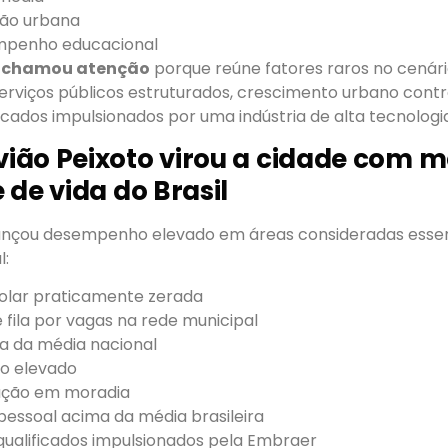
são urbana
mpenho educacional
 chamou atenção
porque reúne fatores raros no cenário
erviços públicos estruturados, crescimento urbano cont
cados impulsionados por uma indústria de alta tecnologi
ão Peixoto virou a cidade com m
 de vida do Brasil
ançou desempenho elevado em áreas consideradas essen
l:
olar praticamente zerada
 fila por vagas na rede municipal
a da média nacional
o elevado
ação em moradia
pessoal acima da média brasileira
ualificados impulsionados pela Embraer