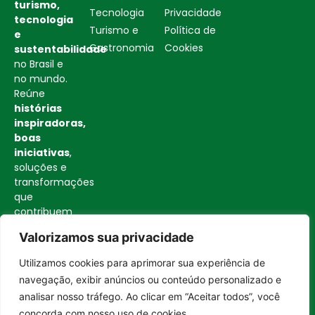
turismo,
Tecnologia
Privacidade
tecnologia
Turismo e
Política de
e
Gastronomia
Cookies
sustentabilidade
no Brasil e
no mundo.
Reúne
histórias
inspiradoras,
boas
iniciativas
,
soluções e
transformações
que
contribuem
para uma
Valorizamos sua privacidade
sociedade
mais
Utilizamos cookies para aprimorar sua experiência de
consciente
Entrar no canal
navegação, exibir anúncios ou conteúdo personalizado e
e
analisar nosso tráfego. Ao clicar em “Aceitar todos”, você
construtiva.
concorda com nosso uso de cookies.