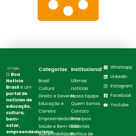
Whatsapp
Categorias
Institucional
O
Boa
Linkedin
Notícia
Brasil
Ultimas
Instagram
Brasil
é um
Cultura
notícias
portal de
Facebook
Direito e Deveres
Nossa Equipe
notícias de
Educação e
Quem Somos
Youtube
educação,
Carreira
Contato
cultura,
Empreendedorismo
Princípios
bem-
estar,
Saúde e Bem-Estar
Editoriais
empreendedorismo,
Sustentabilidade
Política de